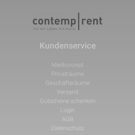
Kundenservice
Navigation
Mietkonzept
überspringen
Privaträume
Geschäftsräume
Versand
Gutscheine schenken
Login
AGB
Datenschutz