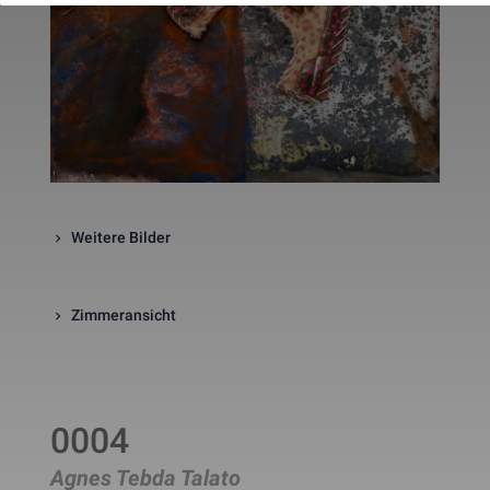
website. The cookie is a session
cookies and is deleted when all 
the browser windows are closed
This cookie is used by Google 
_gcl_au
Statistik
2 Monate
Analytics to understand user 
interaction with the website.
This cookie is installed by Googl
Analytics. The cookie is used to 
calculate visitor, session, 
campaign data and keep track of
_ga
Statistik
2 Jahre
site usage for the site's analytic
report. The cookies store 
information anonymously and 
Weitere Bilder
assign a randomly generated 
number to identify unique visito
This cookie is installed by Googl
Analytics. The cookie is used to 
Zimmeransicht
store information of how visitors
use a website and helps in 
creating an analytics report of h
_gid
Statistik
1 Tag
the wbsite is doing. The data 
collected including the number 
visitors, the source where they 
0004
have come from, and the pages 
viisted in an anonymous form.
This is a pattern type cookie set
Agnes Tebda Talato
by Google Analytics, where the 