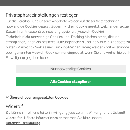
Privatsphäreeinstellungen festlegen
0
Für die Bereitstellung unserer Angebote werden auf dieser Seite technisch
notwendige Cookies gesetzt. Zudem wird ein Cookie gesetzt, welcher den aktuel
Status Ihrer Privatsphäreeinstellung speichert (Auswahl-Cookie).
Technisch nicht notwendige Cookies und Tracking-Mechanismen, die uns
ermöglichen, Ihnen ein besseres Nutzungserlebnis und individuelle Angebote zu
bieten (Marketing-Cookies und Tracking-Mechanismen) werden - mit Ausnahme
oben genannten Auswahl-Cookies - nur eingesetzt, wenn Sie uns vorher hierzu I
Zurück
Einwilligung gegeben haben.
Nur notwendige Cookies
Alle Cookies akzeptieren
Übersicht der eingesetzten Cookies
Widerruf
Name
Kategorie
Speicherdauer
Beschreibung
This cookie is native to PHP 
Sie können Ihre hier erteilte Einwilligung jederzeit mit Wirkung für die Zukunft
applications. The cookie is used 
widerrufen. Nähere Informationen entnehmen Sie bitte unserer
store and identify a users' uniqu
Datenschutzerklärung
.
session ID for the purpose of 
PHPSESSID
Notwendig
managing user session on the 