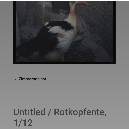
website. The cookie is a session
cookies and is deleted when all 
the browser windows are closed
This cookie is used by Google 
_gcl_au
Statistik
2 Monate
Analytics to understand user 
interaction with the website.
This cookie is installed by Googl
Analytics. The cookie is used to 
calculate visitor, session, 
campaign data and keep track of
_ga
Statistik
2 Jahre
site usage for the site's analytic
report. The cookies store 
information anonymously and 
assign a randomly generated 
number to identify unique visito
This cookie is installed by Googl
Zimmeransicht
Analytics. The cookie is used to 
store information of how visitors
use a website and helps in 
creating an analytics report of h
_gid
Statistik
1 Tag
the wbsite is doing. The data 
collected including the number 
Untitled / Rotkopfente,
visitors, the source where they 
have come from, and the pages 
viisted in an anonymous form.
1/12
This is a pattern type cookie set
by Google Analytics, where the 