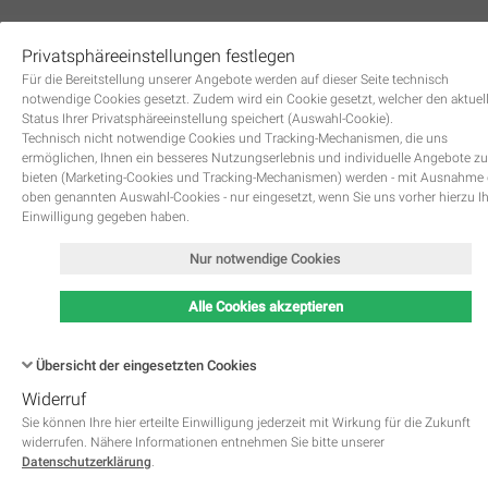
Privatsphäreeinstellungen festlegen
0
Für die Bereitstellung unserer Angebote werden auf dieser Seite technisch
notwendige Cookies gesetzt. Zudem wird ein Cookie gesetzt, welcher den aktuel
Status Ihrer Privatsphäreeinstellung speichert (Auswahl-Cookie).
Technisch nicht notwendige Cookies und Tracking-Mechanismen, die uns
ermöglichen, Ihnen ein besseres Nutzungserlebnis und individuelle Angebote zu
bieten (Marketing-Cookies und Tracking-Mechanismen) werden - mit Ausnahme
oben genannten Auswahl-Cookies - nur eingesetzt, wenn Sie uns vorher hierzu I
Zurück
Einwilligung gegeben haben.
Nur notwendige Cookies
Alle Cookies akzeptieren
Übersicht der eingesetzten Cookies
Widerruf
Name
Kategorie
Speicherdauer
Beschreibung
This cookie is native to PHP 
Sie können Ihre hier erteilte Einwilligung jederzeit mit Wirkung für die Zukunft
applications. The cookie is used 
widerrufen. Nähere Informationen entnehmen Sie bitte unserer
store and identify a users' uniqu
Datenschutzerklärung
.
session ID for the purpose of 
PHPSESSID
Notwendig
managing user session on the 