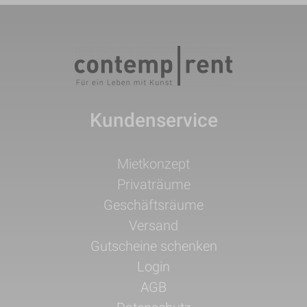
Kundenservice
Navigation
Mietkonzept
überspringen
Privaträume
Geschäftsräume
Versand
Gutscheine schenken
Login
AGB