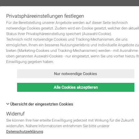
Privatsphäreeinstellungen festlegen
0
Für die Bereitstellung unserer Angebote werden auf dieser Seite technisch
notwendige Cookies gesetzt. Zudem wird ein Cookie gesetzt, welcher den aktuel
Status Ihrer Privatsphäreeinstellung speichert (Auswahl-Cookie).
Technisch nicht notwendige Cookies und Tracking-Mechanismen, die uns
ermöglichen, Ihnen ein besseres Nutzungserlebnis und individuelle Angebote zu
bieten (Marketing-Cookies und Tracking-Mechanismen) werden - mit Ausnahme
oben genannten Auswahl-Cookies - nur eingesetzt, wenn Sie uns vorher hierzu I
Zurück
Einwilligung gegeben haben.
Nur notwendige Cookies
Alle Cookies akzeptieren
Übersicht der eingesetzten Cookies
Widerruf
Name
Kategorie
Speicherdauer
Beschreibung
This cookie is native to PHP 
Sie können Ihre hier erteilte Einwilligung jederzeit mit Wirkung für die Zukunft
applications. The cookie is used 
widerrufen. Nähere Informationen entnehmen Sie bitte unserer
store and identify a users' uniqu
Datenschutzerklärung
.
session ID for the purpose of 
PHPSESSID
Notwendig
managing user session on the 