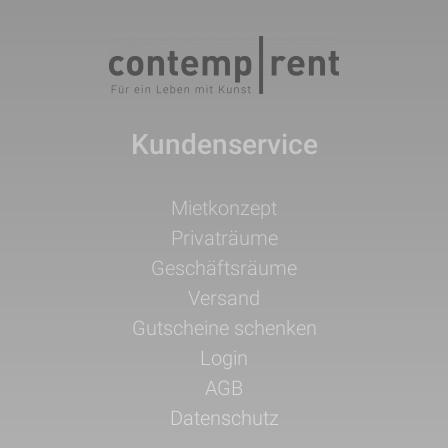
Kundenservice
Navigation
Mietkonzept
überspringen
Privaträume
Geschäftsräume
Versand
Gutscheine schenken
Login
AGB
Datenschutz