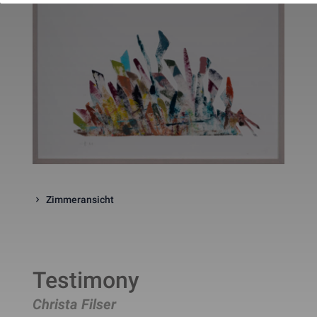
website. The cookie is a session
cookies and is deleted when all 
the browser windows are closed
This cookie is used by Google 
_gcl_au
Statistik
2 Monate
Analytics to understand user 
interaction with the website.
This cookie is installed by Googl
Analytics. The cookie is used to 
calculate visitor, session, 
campaign data and keep track of
_ga
Statistik
2 Jahre
site usage for the site's analytic
report. The cookies store 
information anonymously and 
assign a randomly generated 
number to identify unique visito
This cookie is installed by Googl
Zimmeransicht
Analytics. The cookie is used to 
store information of how visitors
use a website and helps in 
creating an analytics report of h
_gid
Statistik
1 Tag
the wbsite is doing. The data 
collected including the number 
visitors, the source where they 
Testimony
have come from, and the pages 
viisted in an anonymous form.
Christa Filser
This is a pattern type cookie set
by Google Analytics, where the 