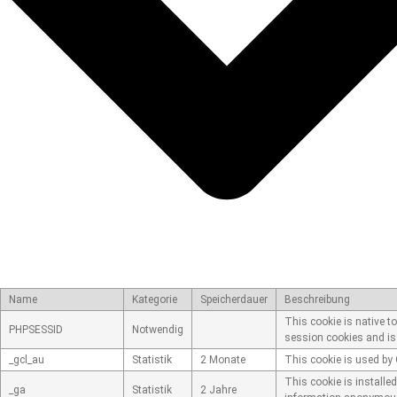
Name
Kategorie
Speicherdauer
Beschreibung
This cookie is native t
PHPSESSID
Notwendig
session cookies and is
_gcl_au
Statistik
2 Monate
This cookie is used by 
This cookie is installe
_ga
Statistik
2 Jahre