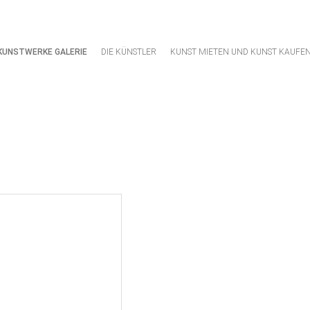
 KUNSTWERKE GALERIE
DIE KÜNSTLER
KUNST MIETEN UND KUNST KAUFE
Navigation
überspringen