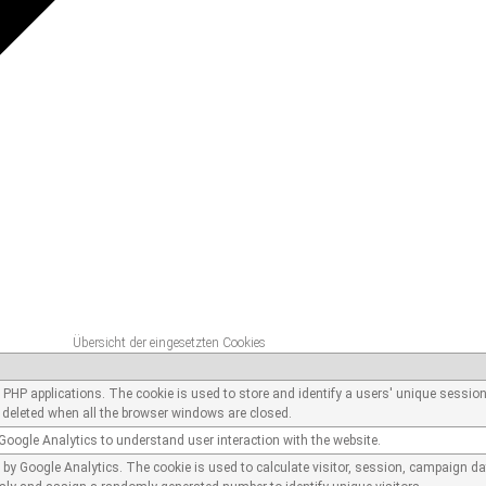
Übersicht der eingesetzten Cookies
o PHP applications. The cookie is used to store and identify a users' unique sessio
 deleted when all the browser windows are closed.
Google Analytics to understand user interaction with the website.
d by Google Analytics. The cookie is used to calculate visitor, session, campaign dat