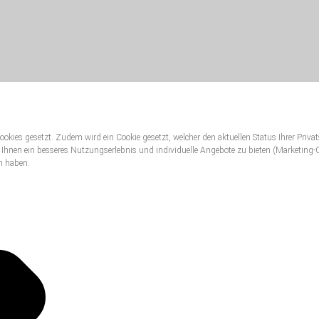
ookies gesetzt. Zudem wird ein Cookie gesetzt, welcher den aktuellen Status Ihrer Priva
 Ihnen ein besseres Nutzungserlebnis und individuelle Angebote zu bieten (Marketi
n haben.