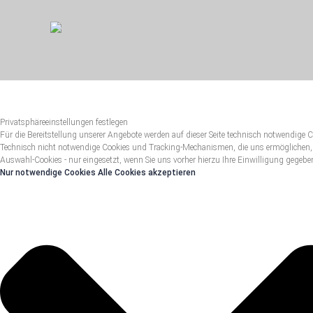
Privatsphäreeinstellungen festlegen
Für die Bereitstellung unserer Angebote werden auf dieser Seite technisch notwendige C
Technisch nicht notwendige Cookies und Tracking-Mechanismen, die uns ermöglichen,
Auswahl-Cookies - nur eingesetzt, wenn Sie uns vorher hierzu Ihre Einwilligung gegebe
Nur notwendige Cookies
Alle Cookies akzeptieren