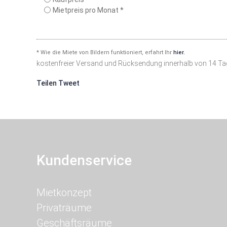
Mietpreis pro Monat *
* Wie die Miete von Bildern funktioniert, erfahrt Ihr
hier.
kostenfreier Versand und Rücksendung innerhalb von 14 T
Teilen
Tweet
Kundenservice
Navigation
Mietkonzept
überspringen
Privaträume
Geschäftsräume