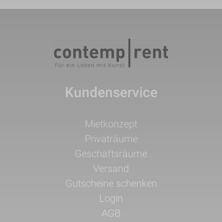
Kundenservice
Navigation
Mietkonzept
überspringen
Privaträume
Geschäftsräume
Versand
Gutscheine schenken
Login
AGB