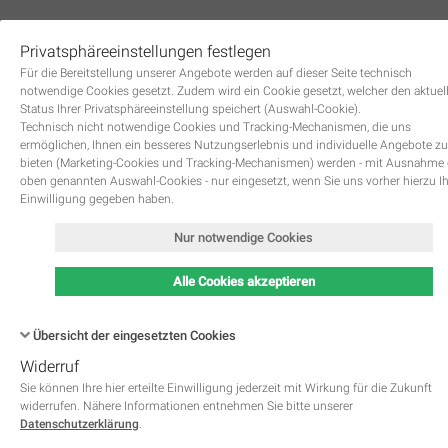
Privatsphäreeinstellungen festlegen
0
Für die Bereitstellung unserer Angebote werden auf dieser Seite technisch
notwendige Cookies gesetzt. Zudem wird ein Cookie gesetzt, welcher den aktuel
Status Ihrer Privatsphäreeinstellung speichert (Auswahl-Cookie).
Technisch nicht notwendige Cookies und Tracking-Mechanismen, die uns
ermöglichen, Ihnen ein besseres Nutzungserlebnis und individuelle Angebote zu
bieten (Marketing-Cookies und Tracking-Mechanismen) werden - mit Ausnahme
oben genannten Auswahl-Cookies - nur eingesetzt, wenn Sie uns vorher hierzu I
Zurück
Einwilligung gegeben haben.
Nur notwendige Cookies
Alle Cookies akzeptieren
Übersicht der eingesetzten Cookies
Widerruf
Name
Kategorie
Speicherdauer
Beschreibung
This cookie is native to PHP 
Sie können Ihre hier erteilte Einwilligung jederzeit mit Wirkung für die Zukunft
applications. The cookie is used 
widerrufen. Nähere Informationen entnehmen Sie bitte unserer
store and identify a users' uniqu
Datenschutzerklärung
.
session ID for the purpose of 
PHPSESSID
Notwendig
managing user session on the 