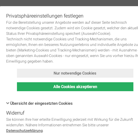
Privatsphäreeinstellungen festlegen
0
Für die Bereitstellung unserer Angebote werden auf dieser Seite technisch
notwendige Cookies gesetzt. Zudem wird ein Cookie gesetzt, welcher den aktuel
Status Ihrer Privatsphäreeinstellung speichert (Auswahl-Cookie).
Technisch nicht notwendige Cookies und Tracking-Mechanismen, die uns
ermöglichen, Ihnen ein besseres Nutzungserlebnis und individuelle Angebote zu
bieten (Marketing-Cookies und Tracking-Mechanismen) werden - mit Ausnahme
oben genannten Auswahl-Cookies - nur eingesetzt, wenn Sie uns vorher hierzu I
Zurück
Einwilligung gegeben haben.
Nur notwendige Cookies
Alle Cookies akzeptieren
Übersicht der eingesetzten Cookies
Widerruf
Name
Kategorie
Speicherdauer
Beschreibung
This cookie is native to PHP 
Sie können Ihre hier erteilte Einwilligung jederzeit mit Wirkung für die Zukunft
applications. The cookie is used 
widerrufen. Nähere Informationen entnehmen Sie bitte unserer
store and identify a users' uniqu
Datenschutzerklärung
.
session ID for the purpose of 
PHPSESSID
Notwendig
managing user session on the 