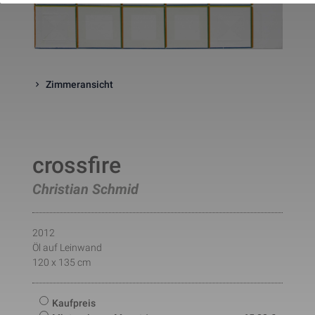
website. The cookie is a session
cookies and is deleted when all 
the browser windows are closed
This cookie is used by Google 
_gcl_au
Statistik
2 Monate
Analytics to understand user 
interaction with the website.
This cookie is installed by Googl
Zimmeransicht
Analytics. The cookie is used to 
calculate visitor, session, 
campaign data and keep track of
_ga
Statistik
2 Jahre
site usage for the site's analytic
report. The cookies store 
information anonymously and 
crossfire
assign a randomly generated 
number to identify unique visito
Christian Schmid
This cookie is installed by Googl
Analytics. The cookie is used to 
store information of how visitors
use a website and helps in 
creating an analytics report of h
2012
_gid
Statistik
1 Tag
the wbsite is doing. The data 
Öl auf Leinwand
collected including the number 
120 x 135 cm
visitors, the source where they 
have come from, and the pages 
viisted in an anonymous form.
This is a pattern type cookie set
Kaufpreis
by Google Analytics, where the 