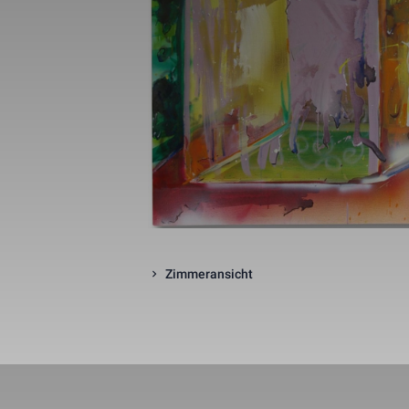
_gid
_gat_UA-1218
_fbp
fr
Zimmeransicht