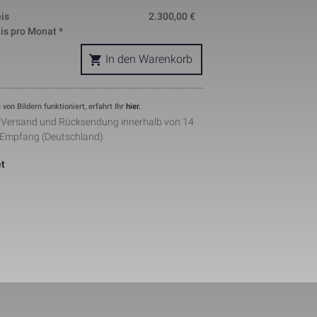
is
2.300,00
€
okie is used 
nd helps in 
is pro Monat *
ing. The data 
where they 
In den Warenkorb
ymous form.
s, where the 
ntity 
pears to be a 
 von Bildern funktioniert, erfahrt Ihr
hier.
he amount of 
r Versand und Rücksendung innerhalb von 14
sites.
 Empfang (Deutschland)
ement when 
 by Facebook 
t
ertisments to 
ents. The 
the web on 
lugin.