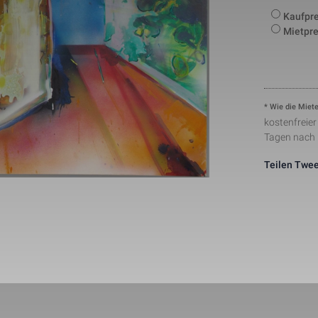
number to identify unique visitors.
Kaufpre
This cookie is installed by Google Analytics. The co
to store information of how visitors use a website a
Mietpre
Statistik
1 Tag
creating an analytics report of how the wbsite is do
collected including the number visitors, the source 
have come from, and the pages viisted in an anon
This is a pattern type cookie set by Google Analytic
pattern element on the name contains the unique ide
24291-1
Notwendig
1 Minute
number of the account or website it relates to. It ap
* Wie die Miete
variation of the _gat cookie which is used to limit t
kostenfreie
data recorded by Google on high traffic volume web
Tagen nach
This cookie is set by Facebook to deliver advertis
Marketing
2 Monate
they are on Facebook or a digital platform powered
advertising after visiting this website.
Teilen
Twee
The cookie is set by Facebook to show relevant adv
the users and measure and improve the advertisem
Marketing
2 Monate
cookie also tracks the behavior of the user across 
sites that have Facebook pixel or Facebook social p