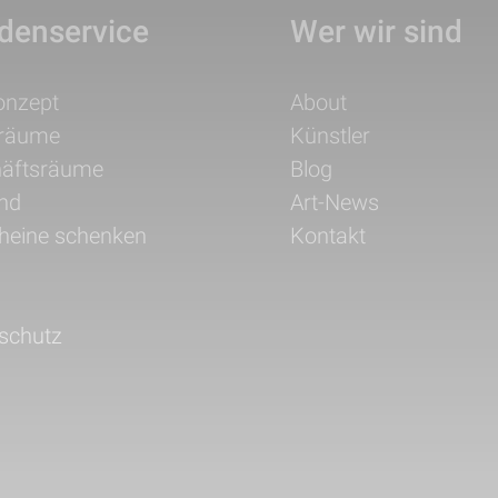
denservice
Wer wir sind
ation
Navigation
onzept
About
pringen
überspringen
träume
Künstler
äftsräume
Blog
nd
Art-News
heine schenken
Kontakt
schutz