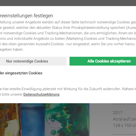
reeinstellungen festlegen
tstellung unserer Angebote werden auf dieser Seite technisch notwendige Cookies ge
 KUNSTWERKE GALERIE
DIE KÜNSTLER
KUNST MIETEN UND KUNST KAUFE
Navigation
e gesetzt, welcher den aktuellen Status Ihrer Privatsphäreeinstellung speichert (Aus
überspringen
ht notwendige Cookies und Tracking-Mechanismen, die uns ermöglichen, Ihnen ein 
nis und individuelle Angebote zu bieten (Marketing-Cookies und Tracking-Mechani
des oben genannten Auswahl-Cookies - nur eingesetzt, wenn Sie uns vorher hierzu 
gegeben haben.
Nur notwendige Cookies
Alle Cookies akzeptieren
der eingesetzten Cookies
Gamb
Kategorie
Speicherdauer
Beschreibung
This cookie is native to PHP applications. The cooki
e hier erteilte Einwilligung jederzeit mit Wirkung für die Zukunft widerrufen. Nähere
Christia
store and identify a users' unique session ID for the
 bitte unserer
Datenschutzerklärung
.
Notwendig
managing user session on the website. The cookie i
cookies and is deleted when all the browser window
This cookie is used by Google Analytics to understa
Statistik
2 Monate
2017
interaction with the website.
This cookie is installed by Google Analytics. The co
Acryl auf L
to calculate visitor, session, campaign data and kee
128 x 150 c
Statistik
2 Jahre
site usage for the site's analytics report. The cooki
information anonymously and assign a randomly ge