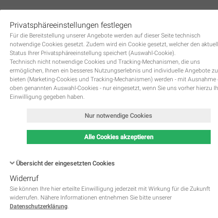
Privatsphäreeinstellungen festlegen
0
Für die Bereitstellung unserer Angebote werden auf dieser Seite technisch
notwendige Cookies gesetzt. Zudem wird ein Cookie gesetzt, welcher den aktuel
Status Ihrer Privatsphäreeinstellung speichert (Auswahl-Cookie).
Technisch nicht notwendige Cookies und Tracking-Mechanismen, die uns
ermöglichen, Ihnen ein besseres Nutzungserlebnis und individuelle Angebote zu
bieten (Marketing-Cookies und Tracking-Mechanismen) werden - mit Ausnahme
oben genannten Auswahl-Cookies - nur eingesetzt, wenn Sie uns vorher hierzu I
Zurück
Einwilligung gegeben haben.
Nur notwendige Cookies
Alle Cookies akzeptieren
Übersicht der eingesetzten Cookies
Widerruf
Name
Kategorie
Speicherdauer
Beschreibung
This cookie is native to PHP 
Sie können Ihre hier erteilte Einwilligung jederzeit mit Wirkung für die Zukunft
applications. The cookie is used 
widerrufen. Nähere Informationen entnehmen Sie bitte unserer
store and identify a users' uniqu
Datenschutzerklärung
.
session ID for the purpose of 
PHPSESSID
Notwendig
managing user session on the 