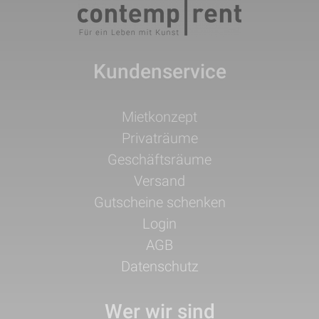
Kundenservice
Navigation
Mietkonzept
überspringen
Privaträume
Geschäftsräume
Versand
Gutscheine schenken
Login
AGB
Datenschutz
Wer wir sind