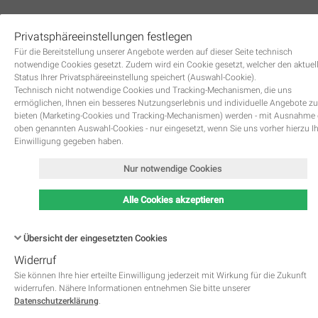
Privatsphäreeinstellungen festlegen
0
Für die Bereitstellung unserer Angebote werden auf dieser Seite technisch
notwendige Cookies gesetzt. Zudem wird ein Cookie gesetzt, welcher den aktuel
Status Ihrer Privatsphäreeinstellung speichert (Auswahl-Cookie).
Technisch nicht notwendige Cookies und Tracking-Mechanismen, die uns
ermöglichen, Ihnen ein besseres Nutzungserlebnis und individuelle Angebote zu
bieten (Marketing-Cookies und Tracking-Mechanismen) werden - mit Ausnahme
oben genannten Auswahl-Cookies - nur eingesetzt, wenn Sie uns vorher hierzu I
Zurück
Einwilligung gegeben haben.
Nur notwendige Cookies
Alle Cookies akzeptieren
Übersicht der eingesetzten Cookies
Widerruf
Name
Kategorie
Speicherdauer
Beschreibung
This cookie is native to PHP 
Sie können Ihre hier erteilte Einwilligung jederzeit mit Wirkung für die Zukunft
applications. The cookie is used 
widerrufen. Nähere Informationen entnehmen Sie bitte unserer
store and identify a users' uniqu
Datenschutzerklärung
.
session ID for the purpose of 
PHPSESSID
Notwendig
managing user session on the 