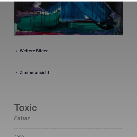
website. The cookie is a session
cookies and is deleted when all 
the browser windows are closed
This cookie is used by Google 
_gcl_au
Statistik
2 Monate
Analytics to understand user 
interaction with the website.
This cookie is installed by Googl
Analytics. The cookie is used to 
calculate visitor, session, 
Weitere Bilder
campaign data and keep track of
_ga
Statistik
2 Jahre
site usage for the site's analytic
report. The cookies store 
information anonymously and 
assign a randomly generated 
Zimmeransicht
number to identify unique visito
This cookie is installed by Googl
Analytics. The cookie is used to 
store information of how visitors
use a website and helps in 
creating an analytics report of h
_gid
Statistik
1 Tag
Toxic
the wbsite is doing. The data 
collected including the number 
visitors, the source where they 
Fahar
have come from, and the pages 
viisted in an anonymous form.
This is a pattern type cookie set
by Google Analytics, where the 
2009