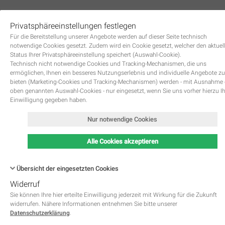
Privatsphäreeinstellungen festlegen
0
Für die Bereitstellung unserer Angebote werden auf dieser Seite technisch
notwendige Cookies gesetzt. Zudem wird ein Cookie gesetzt, welcher den aktuel
Status Ihrer Privatsphäreeinstellung speichert (Auswahl-Cookie).
Technisch nicht notwendige Cookies und Tracking-Mechanismen, die uns
ermöglichen, Ihnen ein besseres Nutzungserlebnis und individuelle Angebote zu
bieten (Marketing-Cookies und Tracking-Mechanismen) werden - mit Ausnahme
oben genannten Auswahl-Cookies - nur eingesetzt, wenn Sie uns vorher hierzu I
Zurück
Einwilligung gegeben haben.
Nur notwendige Cookies
Alle Cookies akzeptieren
Übersicht der eingesetzten Cookies
Widerruf
Name
Kategorie
Speicherdauer
Beschreibung
This cookie is native to PHP 
Sie können Ihre hier erteilte Einwilligung jederzeit mit Wirkung für die Zukunft
applications. The cookie is used 
widerrufen. Nähere Informationen entnehmen Sie bitte unserer
store and identify a users' uniqu
Datenschutzerklärung
.
session ID for the purpose of 
PHPSESSID
Notwendig
managing user session on the 