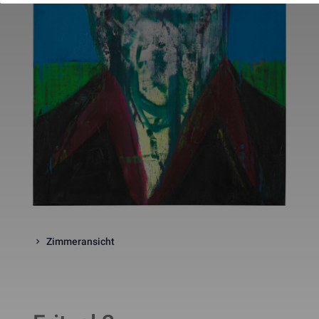
website. The cookie is a session
cookies and is deleted when all 
the browser windows are closed
This cookie is used by Google 
_gcl_au
Statistik
2 Monate
Analytics to understand user 
interaction with the website.
This cookie is installed by Googl
Analytics. The cookie is used to 
calculate visitor, session, 
campaign data and keep track of
_ga
Statistik
2 Jahre
site usage for the site's analytic
report. The cookies store 
information anonymously and 
assign a randomly generated 
number to identify unique visito
This cookie is installed by Googl
Analytics. The cookie is used to 
store information of how visitors
use a website and helps in 
creating an analytics report of h
_gid
Statistik
1 Tag
Zimmeransicht
the wbsite is doing. The data 
collected including the number 
visitors, the source where they 
have come from, and the pages 
viisted in an anonymous form.
This is a pattern type cookie set
by Google Analytics, where the 