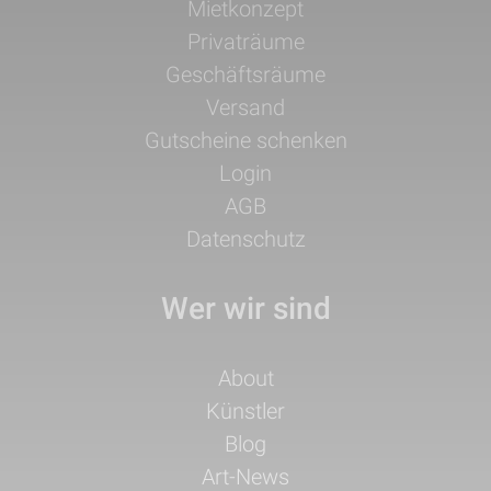
Navigation
Mietkonzept
überspringen
Privaträume
Geschäftsräume
Versand
Gutscheine schenken
Login
AGB
Datenschutz
Wer wir sind
Navigation
About
überspringen
Künstler
Blog
Art-News