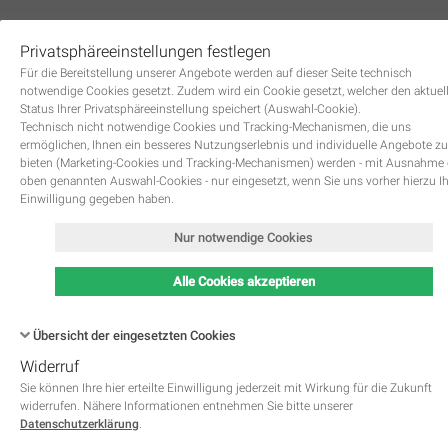
Privatsphäreeinstellungen festlegen
0
Für die Bereitstellung unserer Angebote werden auf dieser Seite technisch
notwendige Cookies gesetzt. Zudem wird ein Cookie gesetzt, welcher den aktuel
Status Ihrer Privatsphäreeinstellung speichert (Auswahl-Cookie).
Technisch nicht notwendige Cookies und Tracking-Mechanismen, die uns
ermöglichen, Ihnen ein besseres Nutzungserlebnis und individuelle Angebote zu
bieten (Marketing-Cookies und Tracking-Mechanismen) werden - mit Ausnahme
oben genannten Auswahl-Cookies - nur eingesetzt, wenn Sie uns vorher hierzu I
Zurück
Einwilligung gegeben haben.
Nur notwendige Cookies
Alle Cookies akzeptieren
Übersicht der eingesetzten Cookies
Widerruf
Name
Kategorie
Speicherdauer
Beschreibung
This cookie is native to PHP 
Sie können Ihre hier erteilte Einwilligung jederzeit mit Wirkung für die Zukunft
applications. The cookie is used 
widerrufen. Nähere Informationen entnehmen Sie bitte unserer
store and identify a users' uniqu
Datenschutzerklärung
.
session ID for the purpose of 
PHPSESSID
Notwendig
managing user session on the 