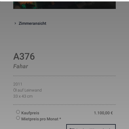
website. The cookie is a session
cookies and is deleted when all 
the browser windows are closed
This cookie is used by Google 
Zimmeransicht
_gcl_au
Statistik
2 Monate
Analytics to understand user 
interaction with the website.
This cookie is installed by Googl
Analytics. The cookie is used to 
calculate visitor, session, 
campaign data and keep track of
_ga
Statistik
2 Jahre
site usage for the site's analytic
A376
report. The cookies store 
information anonymously and 
Fahar
assign a randomly generated 
number to identify unique visito
This cookie is installed by Googl
Analytics. The cookie is used to 
2011
store information of how visitors
Öl auf Leinwand
use a website and helps in 
creating an analytics report of h
33 x 43 cm
_gid
Statistik
1 Tag
the wbsite is doing. The data 
collected including the number 
visitors, the source where they 
Kaufpreis
1.100,00
€
have come from, and the pages 
viisted in an anonymous form.
Mietpreis pro Monat *
This is a pattern type cookie set
by Google Analytics, where the 