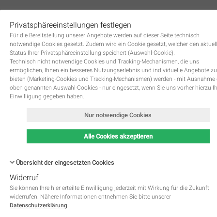
Privatsphäreeinstellungen festlegen
0
Für die Bereitstellung unserer Angebote werden auf dieser Seite technisch
notwendige Cookies gesetzt. Zudem wird ein Cookie gesetzt, welcher den aktuel
Status Ihrer Privatsphäreeinstellung speichert (Auswahl-Cookie).
Technisch nicht notwendige Cookies und Tracking-Mechanismen, die uns
ermöglichen, Ihnen ein besseres Nutzungserlebnis und individuelle Angebote zu
bieten (Marketing-Cookies und Tracking-Mechanismen) werden - mit Ausnahme
oben genannten Auswahl-Cookies - nur eingesetzt, wenn Sie uns vorher hierzu I
Zurück
Einwilligung gegeben haben.
Nur notwendige Cookies
Alle Cookies akzeptieren
Übersicht der eingesetzten Cookies
Widerruf
Name
Kategorie
Speicherdauer
Beschreibung
This cookie is native to PHP 
Sie können Ihre hier erteilte Einwilligung jederzeit mit Wirkung für die Zukunft
applications. The cookie is used 
widerrufen. Nähere Informationen entnehmen Sie bitte unserer
store and identify a users' uniqu
Datenschutzerklärung
.
session ID for the purpose of 
PHPSESSID
Notwendig
managing user session on the 