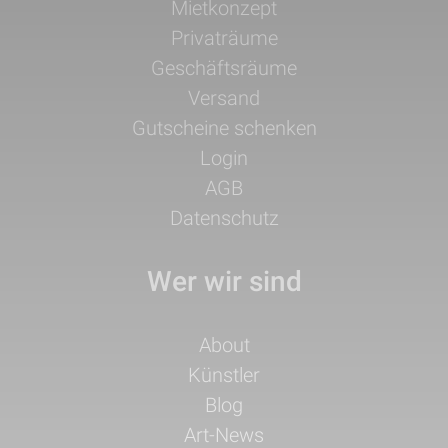
Navigation
Mietkonzept
überspringen
Privaträume
Geschäftsräume
Versand
Gutscheine schenken
Login
AGB
Datenschutz
Wer wir sind
Navigation
About
überspringen
Künstler
Blog
Art-News