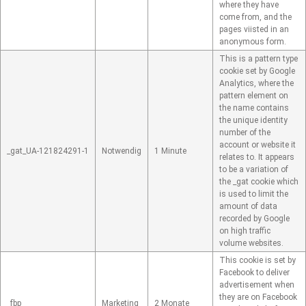
where they have
come from, and the
pages viisted in an
anonymous form.
This is a pattern type
cookie set by Google
Analytics, where the
pattern element on
the name contains
the unique identity
number of the
account or website it
_gat_UA-121824291-1
Notwendig
1 Minute
relates to. It appears
to be a variation of
the _gat cookie which
is used to limit the
amount of data
recorded by Google
on high traffic
volume websites.
This cookie is set by
Facebook to deliver
advertisement when
they are on Facebook
_fbp
Marketing
2 Monate