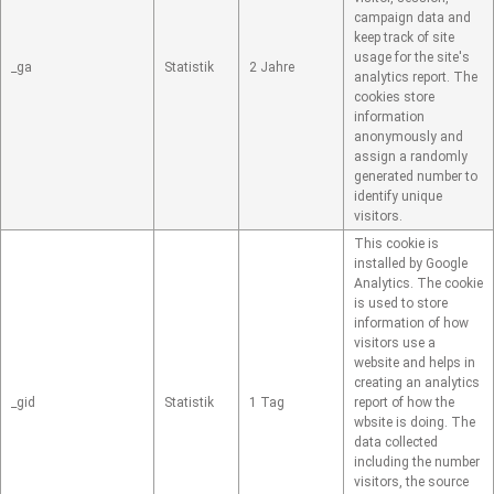
campaign data and
keep track of site
usage for the site's
_ga
Statistik
2 Jahre
analytics report. The
cookies store
information
anonymously and
assign a randomly
generated number to
identify unique
visitors.
This cookie is
installed by Google
Analytics. The cookie
is used to store
information of how
visitors use a
website and helps in
creating an analytics
_gid
Statistik
1 Tag
report of how the
wbsite is doing. The
data collected
including the number
visitors, the source