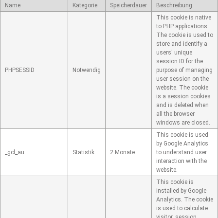
Name
Kategorie
Speicherdauer
Beschreibung
This cookie is native
to PHP applications.
The cookie is used to
store and identify a
users' unique
session ID for the
PHPSESSID
Notwendig
purpose of managing
user session on the
website. The cookie
is a session cookies
and is deleted when
all the browser
windows are closed.
This cookie is used
by Google Analytics
_gcl_au
Statistik
2 Monate
to understand user
interaction with the
website.
This cookie is
installed by Google
Analytics. The cookie
is used to calculate
visitor, session,