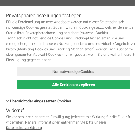
Privatsphäreeinstellungen festlegen
0
Für die Bereitstellung unserer Angebote werden auf dieser Seite technisch
notwendige Cookies gesetzt. Zudem wird ein Cookie gesetzt, welcher den aktuel
Status Ihrer Privatsphäreeinstellung speichert (Auswahl-Cookie).
Technisch nicht notwendige Cookies und Tracking-Mechanismen, die uns
ermöglichen, Ihnen ein besseres Nutzungserlebnis und individuelle Angebote zu
bieten (Marketing-Cookies und Tracking-Mechanismen) werden - mit Ausnahme
oben genannten Auswahl-Cookies - nur eingesetzt, wenn Sie uns vorher hierzu I
Zurück
Einwilligung gegeben haben.
Nur notwendige Cookies
Alle Cookies akzeptieren
Übersicht der eingesetzten Cookies
Widerruf
Name
Kategorie
Speicherdauer
Beschreibung
This cookie is native to PHP 
Sie können Ihre hier erteilte Einwilligung jederzeit mit Wirkung für die Zukunft
applications. The cookie is used 
widerrufen. Nähere Informationen entnehmen Sie bitte unserer
store and identify a users' uniqu
Datenschutzerklärung
.
session ID for the purpose of 
PHPSESSID
Notwendig
managing user session on the 