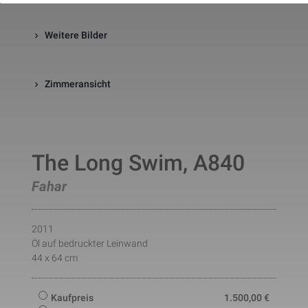
website. The cookie is a session
cookies and is deleted when all 
the browser windows are closed
Weitere Bilder
This cookie is used by Google 
_gcl_au
Statistik
2 Monate
Analytics to understand user 
interaction with the website.
This cookie is installed by Googl
Zimmeransicht
Analytics. The cookie is used to 
calculate visitor, session, 
campaign data and keep track of
_ga
Statistik
2 Jahre
site usage for the site's analytic
report. The cookies store 
information anonymously and 
The Long Swim, A840
assign a randomly generated 
number to identify unique visito
This cookie is installed by Googl
Fahar
Analytics. The cookie is used to 
store information of how visitors
use a website and helps in 
creating an analytics report of h
2011
_gid
Statistik
1 Tag
the wbsite is doing. The data 
Öl auf bedruckter Leinwand
collected including the number 
44 x 64 cm
visitors, the source where they 
have come from, and the pages 
viisted in an anonymous form.
This is a pattern type cookie set
Kaufpreis
1.500,00
€
by Google Analytics, where the 