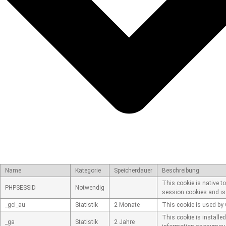
Name
Kategorie
Speicherdauer
Beschreibung
This cookie is native t
PHPSESSID
Notwendig
session cookies and is
_gcl_au
Statistik
2 Monate
This cookie is used by 
This cookie is installe
_ga
Statistik
2 Jahre