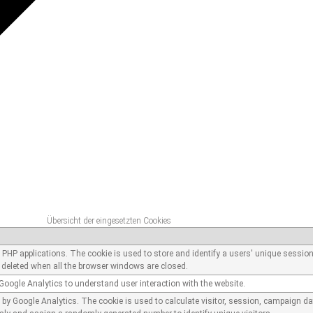
Übersicht der eingesetzten Cookies
o PHP applications. The cookie is used to store and identify a users' unique sessio
 deleted when all the browser windows are closed.
Google Analytics to understand user interaction with the website.
d by Google Analytics. The cookie is used to calculate visitor, session, campaign dat