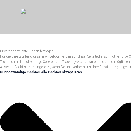
Privatsphäreeinstellungen festlegen
Für die Bereitstellung unserer Angebote werden auf dieser Seite technisch notwendige C
Technisch nicht notwendige Cookies und Tracking-Mechanismen, die uns ermöglichen,
Auswahl-Cookies - nur eingesetzt, wenn Sie uns vorher hierzu Ihre Einwilligung gegebe
Nur notwendige Cookies
Alle Cookies akzeptieren