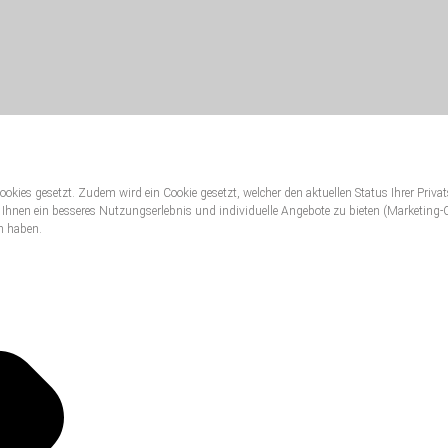
ookies gesetzt. Zudem wird ein Cookie gesetzt, welcher den aktuellen Status Ihrer Priva
 Ihnen ein besseres Nutzungserlebnis und individuelle Angebote zu bieten (Marketi
n haben.