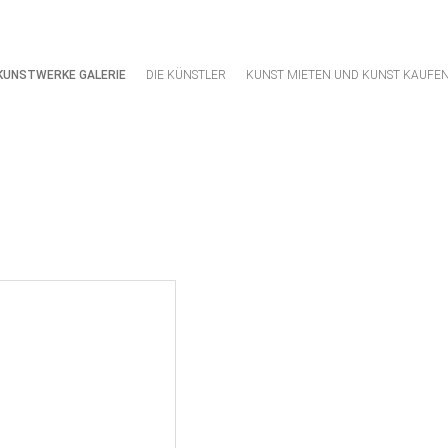
 KUNSTWERKE GALERIE
DIE KÜNSTLER
KUNST MIETEN UND KUNST KAUFE
Navigation
überspringen