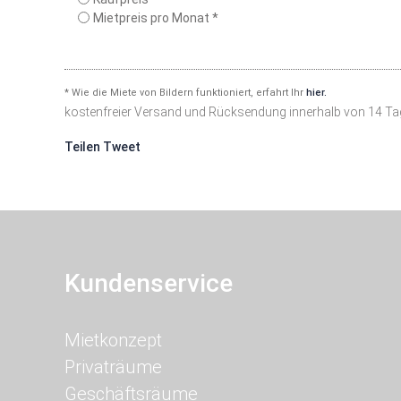
Mietpreis pro Monat *
* Wie die Miete von Bildern funktioniert, erfahrt Ihr
hier.
kostenfreier Versand und Rücksendung innerhalb von 14 T
Teilen
Tweet
Kundenservice
Navigation
Mietkonzept
überspringen
Privaträume
Geschäftsräume