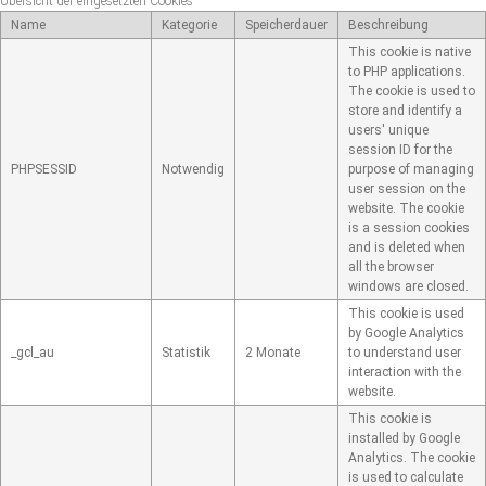
Übersicht der eingesetzten Cookies
Name
Kategorie
Speicherdauer
Beschreibung
This cookie is native
to PHP applications.
The cookie is used to
store and identify a
users' unique
session ID for the
PHPSESSID
Notwendig
purpose of managing
user session on the
website. The cookie
is a session cookies
and is deleted when
all the browser
windows are closed.
This cookie is used
by Google Analytics
_gcl_au
Statistik
2 Monate
to understand user
interaction with the
website.
This cookie is
installed by Google
Analytics. The cookie
is used to calculate