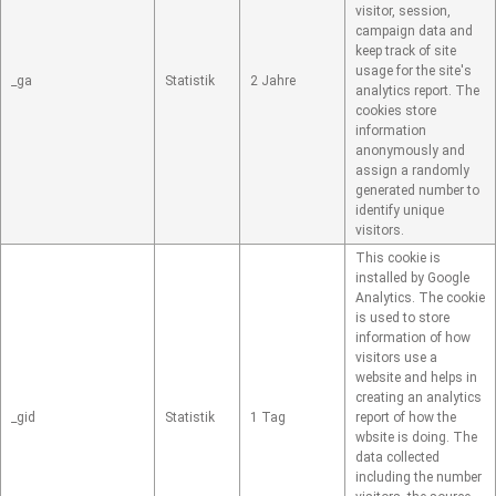
visitor, session,
campaign data and
keep track of site
usage for the site's
_ga
Statistik
2 Jahre
analytics report. The
cookies store
information
anonymously and
assign a randomly
generated number to
identify unique
visitors.
This cookie is
installed by Google
Analytics. The cookie
is used to store
information of how
visitors use a
website and helps in
creating an analytics
_gid
Statistik
1 Tag
report of how the
wbsite is doing. The
data collected
including the number