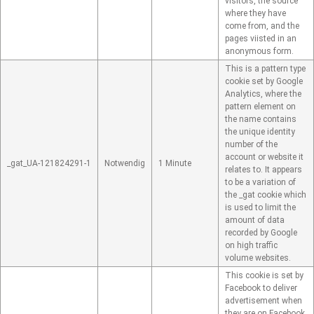
visitors, the source
where they have
come from, and the
pages viisted in an
anonymous form.
This is a pattern type
cookie set by Google
Analytics, where the
pattern element on
the name contains
the unique identity
number of the
account or website it
_gat_UA-121824291-1
Notwendig
1 Minute
relates to. It appears
to be a variation of
the _gat cookie which
is used to limit the
amount of data
recorded by Google
on high traffic
volume websites.
This cookie is set by
Facebook to deliver
advertisement when
they are on Facebook