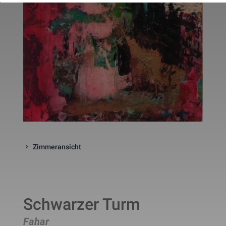
website. The cookie is a session
cookies and is deleted when all 
the browser windows are closed
This cookie is used by Google 
_gcl_au
Statistik
2 Monate
Analytics to understand user 
interaction with the website.
This cookie is installed by Googl
Analytics. The cookie is used to 
calculate visitor, session, 
campaign data and keep track of
_ga
Statistik
2 Jahre
site usage for the site's analytic
report. The cookies store 
information anonymously and 
assign a randomly generated 
number to identify unique visito
This cookie is installed by Googl
Analytics. The cookie is used to 
Zimmeransicht
store information of how visitors
use a website and helps in 
creating an analytics report of h
_gid
Statistik
1 Tag
the wbsite is doing. The data 
collected including the number 
visitors, the source where they 
have come from, and the pages 
Schwarzer Turm
viisted in an anonymous form.
This is a pattern type cookie set
Fahar
by Google Analytics, where the 