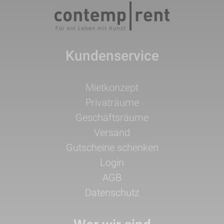
Kundenservice
Navigation
Mietkonzept
überspringen
Privaträume
Geschäftsräume
Versand
Gutscheine schenken
Login
AGB
Datenschutz