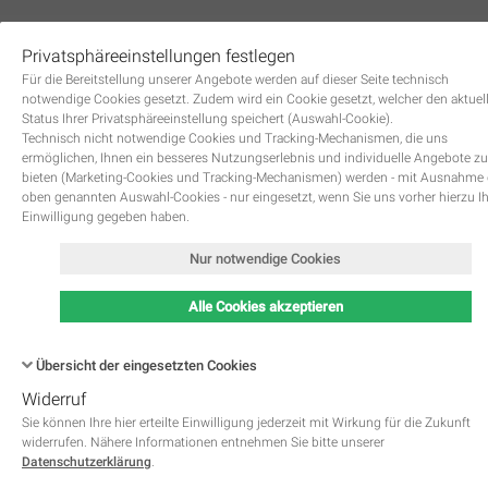
Privatsphäreeinstellungen festlegen
0
Für die Bereitstellung unserer Angebote werden auf dieser Seite technisch
notwendige Cookies gesetzt. Zudem wird ein Cookie gesetzt, welcher den aktuel
Status Ihrer Privatsphäreeinstellung speichert (Auswahl-Cookie).
Technisch nicht notwendige Cookies und Tracking-Mechanismen, die uns
ermöglichen, Ihnen ein besseres Nutzungserlebnis und individuelle Angebote zu
bieten (Marketing-Cookies und Tracking-Mechanismen) werden - mit Ausnahme
oben genannten Auswahl-Cookies - nur eingesetzt, wenn Sie uns vorher hierzu I
Zurück
Einwilligung gegeben haben.
Nur notwendige Cookies
Alle Cookies akzeptieren
Übersicht der eingesetzten Cookies
Widerruf
Name
Kategorie
Speicherdauer
Beschreibung
This cookie is native to PHP 
Sie können Ihre hier erteilte Einwilligung jederzeit mit Wirkung für die Zukunft
applications. The cookie is used 
widerrufen. Nähere Informationen entnehmen Sie bitte unserer
store and identify a users' uniqu
Datenschutzerklärung
.
session ID for the purpose of 
PHPSESSID
Notwendig
managing user session on the 