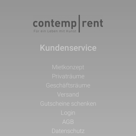
Kundenservice
Navigation
Mietkonzept
überspringen
Privaträume
Geschäftsräume
Versand
Gutscheine schenken
Login
AGB
Datenschutz