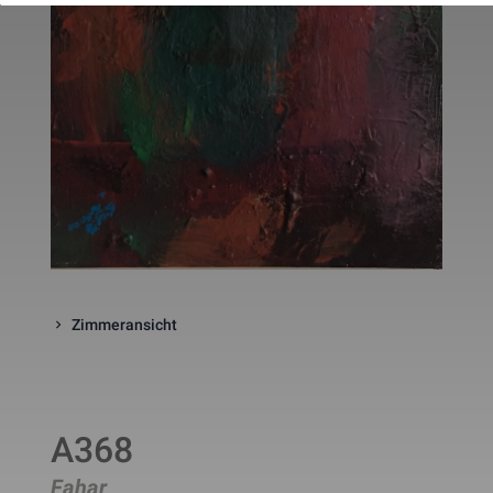
website. The cookie is a session
cookies and is deleted when all 
the browser windows are closed
This cookie is used by Google 
_gcl_au
Statistik
2 Monate
Analytics to understand user 
interaction with the website.
This cookie is installed by Googl
Analytics. The cookie is used to 
calculate visitor, session, 
campaign data and keep track of
_ga
Statistik
2 Jahre
site usage for the site's analytic
report. The cookies store 
information anonymously and 
assign a randomly generated 
number to identify unique visito
This cookie is installed by Googl
Analytics. The cookie is used to 
Zimmeransicht
store information of how visitors
use a website and helps in 
creating an analytics report of h
_gid
Statistik
1 Tag
the wbsite is doing. The data 
collected including the number 
visitors, the source where they 
have come from, and the pages 
A368
viisted in an anonymous form.
This is a pattern type cookie set
Fahar
by Google Analytics, where the 