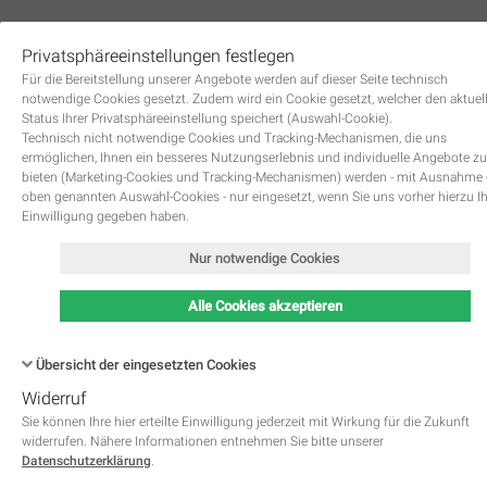
Privatsphäreeinstellungen festlegen
0
Für die Bereitstellung unserer Angebote werden auf dieser Seite technisch
notwendige Cookies gesetzt. Zudem wird ein Cookie gesetzt, welcher den aktuel
Status Ihrer Privatsphäreeinstellung speichert (Auswahl-Cookie).
Technisch nicht notwendige Cookies und Tracking-Mechanismen, die uns
ermöglichen, Ihnen ein besseres Nutzungserlebnis und individuelle Angebote zu
bieten (Marketing-Cookies und Tracking-Mechanismen) werden - mit Ausnahme
oben genannten Auswahl-Cookies - nur eingesetzt, wenn Sie uns vorher hierzu I
Zurück
Einwilligung gegeben haben.
Nur notwendige Cookies
Alle Cookies akzeptieren
Übersicht der eingesetzten Cookies
Widerruf
Name
Kategorie
Speicherdauer
Beschreibung
This cookie is native to PHP 
Sie können Ihre hier erteilte Einwilligung jederzeit mit Wirkung für die Zukunft
applications. The cookie is used 
widerrufen. Nähere Informationen entnehmen Sie bitte unserer
store and identify a users' uniqu
Datenschutzerklärung
.
session ID for the purpose of 
PHPSESSID
Notwendig
managing user session on the 