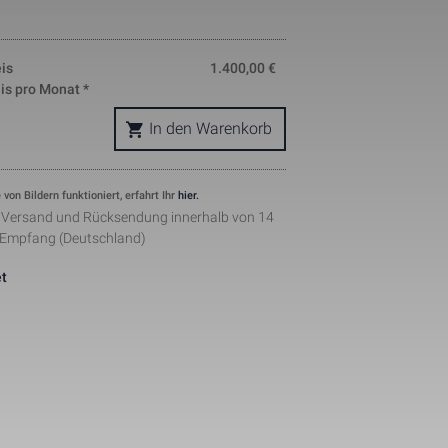
okie is used 
nd helps in 
ing. The data 
is
1.400,00
€
where they 
is pro Monat *
ymous form.
s, where the 
ntity 
In den Warenkorb
pears to be a 
he amount of 
sites.
ement when 
 von Bildern funktioniert, erfahrt Ihr
hier.
 by Facebook 
r Versand und Rücksendung innerhalb von 14
 Empfang (Deutschland)
ertisments to 
ents. The 
the web on 
t
lugin.