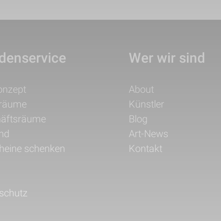
denservice
Wer wir sind
ation
Navigation
onzept
About
pringen
überspringen
träume
Künstler
äftsräume
Blog
nd
Art-News
heine schenken
Kontakt
schutz