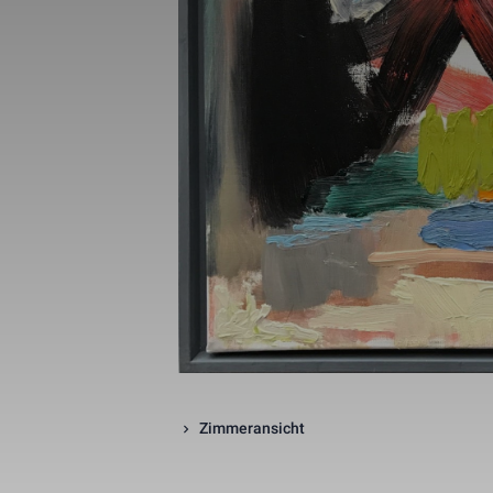
_gid
_gat_UA-1218
_fbp
fr
Zimmeransicht