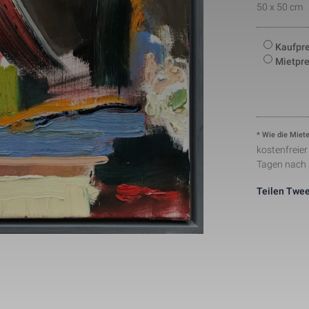
number to identify unique visitors.
50 x 50 cm
This cookie is installed by Google Analytics. The co
to store information of how visitors use a website a
Statistik
1 Tag
creating an analytics report of how the wbsite is do
Kaufpre
collected including the number visitors, the source 
Mietpre
have come from, and the pages viisted in an anon
This is a pattern type cookie set by Google Analytic
pattern element on the name contains the unique ide
24291-1
Notwendig
1 Minute
number of the account or website it relates to. It ap
variation of the _gat cookie which is used to limit t
data recorded by Google on high traffic volume web
This cookie is set by Facebook to deliver advertis
* Wie die Miete
Marketing
2 Monate
they are on Facebook or a digital platform powered
kostenfreie
advertising after visiting this website.
Tagen nach
The cookie is set by Facebook to show relevant adv
the users and measure and improve the advertisem
Marketing
2 Monate
cookie also tracks the behavior of the user across 
Teilen
Twee
sites that have Facebook pixel or Facebook social p