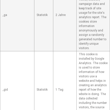
campaign data and
keep track of site
usage for the site's
_ga
Statistik
2 Jahre
analytics report. The
cookies store
information
anonymously and
assign a randomly
generated number to
identify unique
visitors.
This cookie is
installed by Google
Analytics. The cookie
is used to store
information of how
visitors use a
website and helps in
creating an analytics
_gid
Statistik
1 Tag
report of how the
wbsite is doing. The
data collected
including the number
visitors, the source