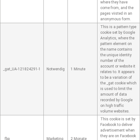
where they have
come from, and the
pages viisted in an
anonymous form.
This is a pattern type
cookie set by Google
Analytics, where the
pattern element on
the name contains
the unique identity
number of the
account or website it
_gat_UA-121824291-1
Notwendig
1 Minute
relates to. It appears
to be a variation of
the _gat cookie which
is used to limit the
amount of data
recorded by Google
on high traffic
volume websites.
This cookie is set by
Facebook to deliver
advertisement when
they are on Facebook
_fbp
Marketing
2 Monate