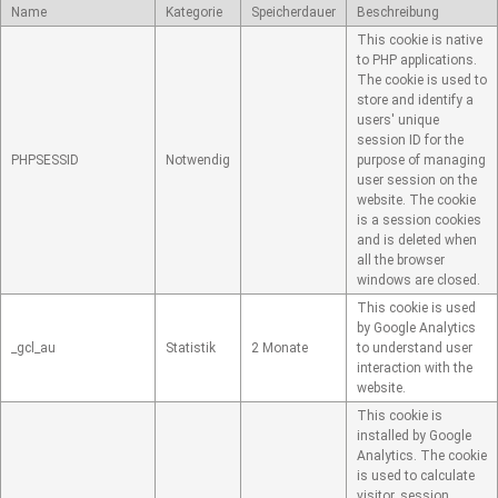
Name
Kategorie
Speicherdauer
Beschreibung
This cookie is native
to PHP applications.
The cookie is used to
store and identify a
users' unique
session ID for the
PHPSESSID
Notwendig
purpose of managing
user session on the
website. The cookie
is a session cookies
and is deleted when
all the browser
windows are closed.
This cookie is used
by Google Analytics
_gcl_au
Statistik
2 Monate
to understand user
interaction with the
website.
This cookie is
installed by Google
Analytics. The cookie
is used to calculate
visitor, session,