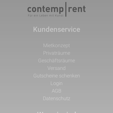
Kundenservice
Navigation
Mietkonzept
überspringen
Privaträume
Geschäftsräume
Versand
Gutscheine schenken
Login
AGB
Datenschutz