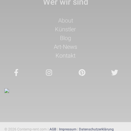
Wer wir sind
Navigation
About
überspringen
Künstler
Blog
Art-News
Kontakt
© 2026 Contemp-rent.com |
AGB
|
Impressum
|
Datenschutzerklärung