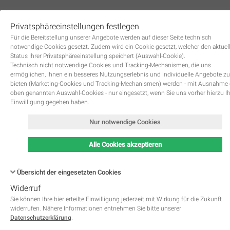
Privatsphäreeinstellungen festlegen
0
Für die Bereitstellung unserer Angebote werden auf dieser Seite technisch
notwendige Cookies gesetzt. Zudem wird ein Cookie gesetzt, welcher den aktuel
Status Ihrer Privatsphäreeinstellung speichert (Auswahl-Cookie).
Technisch nicht notwendige Cookies und Tracking-Mechanismen, die uns
ermöglichen, Ihnen ein besseres Nutzungserlebnis und individuelle Angebote zu
bieten (Marketing-Cookies und Tracking-Mechanismen) werden - mit Ausnahme
oben genannten Auswahl-Cookies - nur eingesetzt, wenn Sie uns vorher hierzu I
Zurück
Einwilligung gegeben haben.
Nur notwendige Cookies
Alle Cookies akzeptieren
Übersicht der eingesetzten Cookies
Widerruf
Name
Kategorie
Speicherdauer
Beschreibung
This cookie is native to PHP 
Sie können Ihre hier erteilte Einwilligung jederzeit mit Wirkung für die Zukunft
applications. The cookie is used 
widerrufen. Nähere Informationen entnehmen Sie bitte unserer
store and identify a users' uniqu
Datenschutzerklärung
.
session ID for the purpose of 
PHPSESSID
Notwendig
managing user session on the 