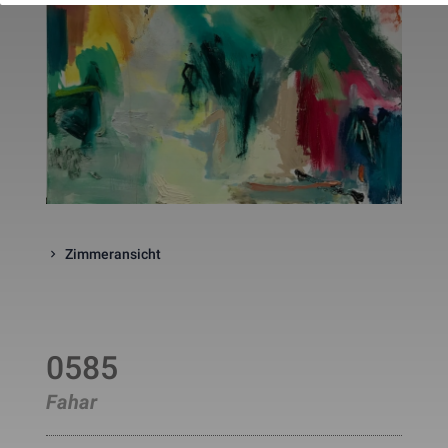
website. The cookie is a session
cookies and is deleted when all 
the browser windows are closed
This cookie is used by Google 
_gcl_au
Statistik
2 Monate
Analytics to understand user 
interaction with the website.
This cookie is installed by Googl
Analytics. The cookie is used to 
calculate visitor, session, 
campaign data and keep track of
_ga
Statistik
2 Jahre
site usage for the site's analytic
report. The cookies store 
information anonymously and 
assign a randomly generated 
number to identify unique visito
Zimmeransicht
This cookie is installed by Googl
Analytics. The cookie is used to 
store information of how visitors
use a website and helps in 
creating an analytics report of h
_gid
Statistik
1 Tag
the wbsite is doing. The data 
0585
collected including the number 
visitors, the source where they 
have come from, and the pages 
Fahar
viisted in an anonymous form.
This is a pattern type cookie set
by Google Analytics, where the 