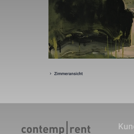
_gid
_gat_UA-1218
_fbp
Zimmeransicht
fr
Kun