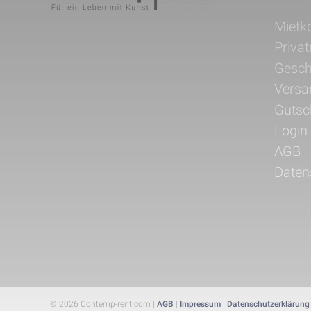
Navig
Mietk
übers
Priva
Gesch
Versa
Gutsc
Login
AGB
Daten
© 2026 Contemp-rent.com |
AGB
|
Impressum
|
Datenschutzerklärung