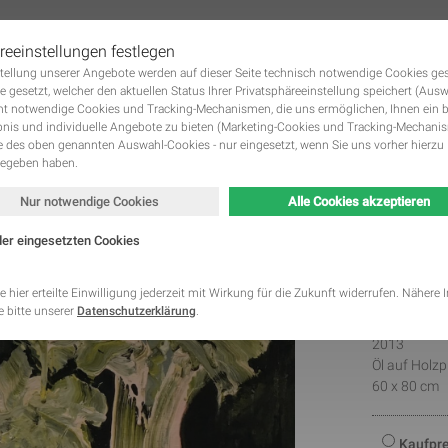
reeinstellungen festlegen
tstellung unserer Angebote werden auf dieser Seite technisch notwendige Cookies ge
 KUNSTWERKE GALERIE
DIE KÜNSTLER
KUNST MIETEN UND KUNST KAUFE
Navigation
e gesetzt, welcher den aktuellen Status Ihrer Privatsphäreeinstellung speichert (Aus
überspringen
ht notwendige Cookies und Tracking-Mechanismen, die uns ermöglichen, Ihnen ein 
nis und individuelle Angebote zu bieten (Marketing-Cookies und Tracking-Mechani
des oben genannten Auswahl-Cookies - nur eingesetzt, wenn Sie uns vorher hierzu 
gegeben haben.
Nur notwendige Cookies
Alle Cookies akzeptieren
0577
der eingesetzten Cookies
Kategorie
Speicherdauer
Beschreibung
Fahar
This cookie is native to PHP applications. The cooki
e hier erteilte Einwilligung jederzeit mit Wirkung für die Zukunft widerrufen. Nähere
store and identify a users' unique session ID for the
 bitte unserer
Datenschutzerklärung
.
Notwendig
managing user session on the website. The cookie i
cookies and is deleted when all the browser window
2013
This cookie is used by Google Analytics to understa
Öl auf Holzp
Statistik
2 Monate
interaction with the website.
60 x 80 cm
This cookie is installed by Google Analytics. The co
to calculate visitor, session, campaign data and kee
Statistik
2 Jahre
site usage for the site's analytics report. The cooki
information anonymously and assign a randomly ge
Kaufpre