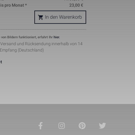
is pro Monat *
23,00
€
okie is used 
nd helps in 
In den Warenkorb
ing. The data 
where they 
ymous form.
s, where the 
 von Bildern funktioniert, erfahrt Ihr
hier.
ntity 
pears to be a 
r Versand und Rücksendung innerhalb von 14
he amount of 
 Empfang (Deutschland)
sites.
ement when 
t
 by Facebook 
ertisments to 
ents. The 
the web on 
lugin.