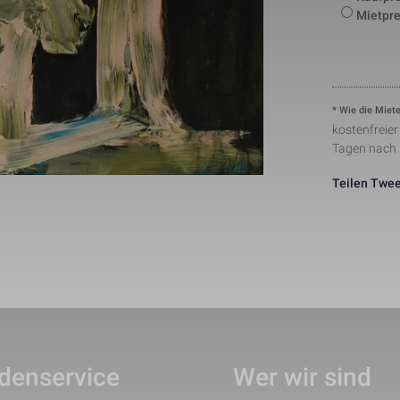
number to identify unique visitors.
Mietpre
This cookie is installed by Google Analytics. The co
to store information of how visitors use a website a
Statistik
1 Tag
creating an analytics report of how the wbsite is do
collected including the number visitors, the source 
have come from, and the pages viisted in an anon
This is a pattern type cookie set by Google Analytic
* Wie die Miete
pattern element on the name contains the unique ide
24291-1
Notwendig
1 Minute
number of the account or website it relates to. It ap
kostenfreie
variation of the _gat cookie which is used to limit t
Tagen nach
data recorded by Google on high traffic volume web
This cookie is set by Facebook to deliver advertis
Teilen
Twee
Marketing
2 Monate
they are on Facebook or a digital platform powered
advertising after visiting this website.
The cookie is set by Facebook to show relevant adv
the users and measure and improve the advertisem
Marketing
2 Monate
cookie also tracks the behavior of the user across 
sites that have Facebook pixel or Facebook social p
denservice
Wer wir sind