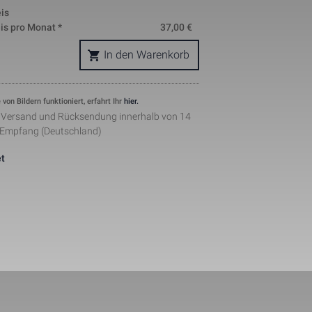
is
okie is used 
is pro Monat *
37,00
€
nd helps in 
ing. The data 
where they 
In den Warenkorb
ymous form.
s, where the 
ntity 
pears to be a 
 von Bildern funktioniert, erfahrt Ihr
hier.
he amount of 
r Versand und Rücksendung innerhalb von 14
sites.
 Empfang (Deutschland)
ement when 
 by Facebook 
t
ertisments to 
ents. The 
the web on 
lugin.