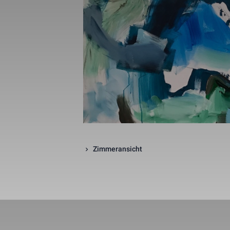
_gid
_gat_UA-1218
_fbp
fr
Zimmeransicht