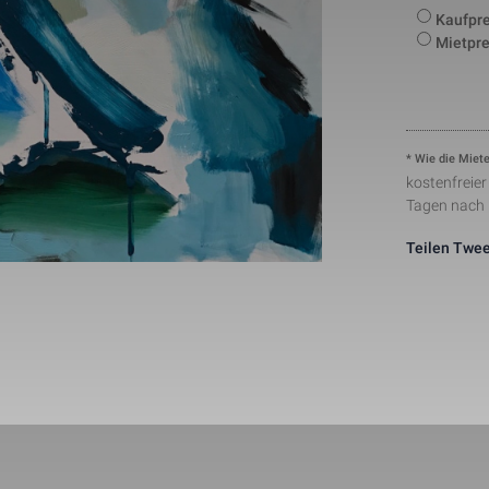
number to identify unique visitors.
Kaufpre
This cookie is installed by Google Analytics. The co
Mietpre
to store information of how visitors use a website a
Statistik
1 Tag
creating an analytics report of how the wbsite is do
collected including the number visitors, the source 
have come from, and the pages viisted in an anon
This is a pattern type cookie set by Google Analytic
pattern element on the name contains the unique ide
24291-1
Notwendig
1 Minute
number of the account or website it relates to. It ap
* Wie die Miete
variation of the _gat cookie which is used to limit t
kostenfreie
data recorded by Google on high traffic volume web
Tagen nach
This cookie is set by Facebook to deliver advertis
Marketing
2 Monate
they are on Facebook or a digital platform powered
advertising after visiting this website.
Teilen
Twee
The cookie is set by Facebook to show relevant adv
the users and measure and improve the advertisem
Marketing
2 Monate
cookie also tracks the behavior of the user across 
sites that have Facebook pixel or Facebook social p