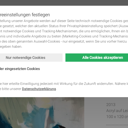
reeinstellungen festlegen
tstellung unserer Angebote werden auf dieser Seite technisch notwendige Cookies ge
 KUNSTWERKE GALERIE
DIE KÜNSTLER
KUNST MIETEN UND KUNST KAUFE
Navigation
e gesetzt, welcher den aktuellen Status Ihrer Privatsphäreeinstellung speichert (Aus
überspringen
ht notwendige Cookies und Tracking-Mechanismen, die uns ermöglichen, Ihnen ein 
nis und individuelle Angebote zu bieten (Marketing-Cookies und Tracking-Mechani
des oben genannten Auswahl-Cookies - nur eingesetzt, wenn Sie uns vorher hierzu 
gegeben haben.
Nur notwendige Cookies
Alle Cookies akzeptieren
der eingesetzten Cookies
Behin
Kategorie
Speicherdauer
Beschreibung
This cookie is native to PHP applications. The cooki
e hier erteilte Einwilligung jederzeit mit Wirkung für die Zukunft widerrufen. Nähere
Fahar
store and identify a users' unique session ID for the
 bitte unserer
Datenschutzerklärung
.
Notwendig
managing user session on the website. The cookie i
cookies and is deleted when all the browser window
This cookie is used by Google Analytics to understa
Statistik
2 Monate
2013
interaction with the website.
Acryl auf L
This cookie is installed by Google Analytics. The co
to calculate visitor, session, campaign data and kee
100 x 120 c
Statistik
2 Jahre
site usage for the site's analytics report. The cooki
information anonymously and assign a randomly ge