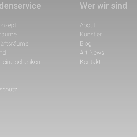
denservice
Wer wir sind
ation
Navigation
onzept
About
pringen
überspringen
träume
Künstler
äftsräume
Blog
nd
Art-News
heine schenken
Kontakt
schutz