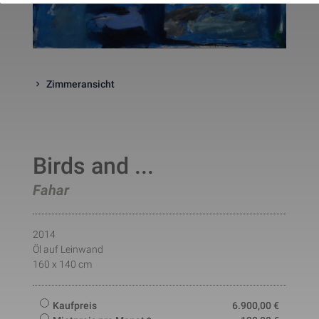
website. The cookie is a session
cookies and is deleted when all 
the browser windows are closed
This cookie is used by Google 
_gcl_au
Statistik
2 Monate
Analytics to understand user 
interaction with the website.
Zimmeransicht
This cookie is installed by Googl
Analytics. The cookie is used to 
calculate visitor, session, 
campaign data and keep track of
_ga
Statistik
2 Jahre
site usage for the site's analytic
report. The cookies store 
information anonymously and 
Birds and ...
assign a randomly generated 
number to identify unique visito
Fahar
This cookie is installed by Googl
Analytics. The cookie is used to 
store information of how visitors
use a website and helps in 
2014
creating an analytics report of h
_gid
Statistik
1 Tag
the wbsite is doing. The data 
Öl auf Leinwand
collected including the number 
160 x 140 cm
visitors, the source where they 
have come from, and the pages 
viisted in an anonymous form.
Kaufpreis
6.900,00
€
This is a pattern type cookie set
by Google Analytics, where the 