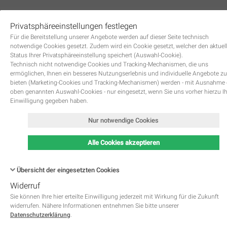
Privatsphäreeinstellungen festlegen
0
Für die Bereitstellung unserer Angebote werden auf dieser Seite technisch
notwendige Cookies gesetzt. Zudem wird ein Cookie gesetzt, welcher den aktuel
Status Ihrer Privatsphäreeinstellung speichert (Auswahl-Cookie).
Technisch nicht notwendige Cookies und Tracking-Mechanismen, die uns
ermöglichen, Ihnen ein besseres Nutzungserlebnis und individuelle Angebote zu
bieten (Marketing-Cookies und Tracking-Mechanismen) werden - mit Ausnahme
oben genannten Auswahl-Cookies - nur eingesetzt, wenn Sie uns vorher hierzu I
Zurück
Einwilligung gegeben haben.
Nur notwendige Cookies
Alle Cookies akzeptieren
Übersicht der eingesetzten Cookies
Widerruf
Name
Kategorie
Speicherdauer
Beschreibung
This cookie is native to PHP 
Sie können Ihre hier erteilte Einwilligung jederzeit mit Wirkung für die Zukunft
applications. The cookie is used 
widerrufen. Nähere Informationen entnehmen Sie bitte unserer
store and identify a users' uniqu
Datenschutzerklärung
.
session ID for the purpose of 
PHPSESSID
Notwendig
managing user session on the 