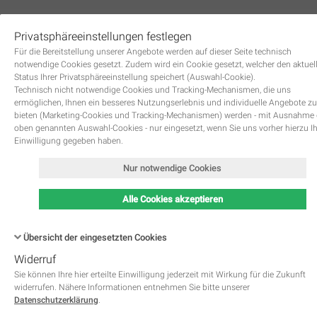
Privatsphäreeinstellungen festlegen
0
Für die Bereitstellung unserer Angebote werden auf dieser Seite technisch
notwendige Cookies gesetzt. Zudem wird ein Cookie gesetzt, welcher den aktuel
Status Ihrer Privatsphäreeinstellung speichert (Auswahl-Cookie).
Technisch nicht notwendige Cookies und Tracking-Mechanismen, die uns
ermöglichen, Ihnen ein besseres Nutzungserlebnis und individuelle Angebote zu
bieten (Marketing-Cookies und Tracking-Mechanismen) werden - mit Ausnahme
oben genannten Auswahl-Cookies - nur eingesetzt, wenn Sie uns vorher hierzu I
Zurück
Einwilligung gegeben haben.
Nur notwendige Cookies
Alle Cookies akzeptieren
Übersicht der eingesetzten Cookies
Widerruf
Name
Kategorie
Speicherdauer
Beschreibung
This cookie is native to PHP 
Sie können Ihre hier erteilte Einwilligung jederzeit mit Wirkung für die Zukunft
applications. The cookie is used 
widerrufen. Nähere Informationen entnehmen Sie bitte unserer
store and identify a users' uniqu
Datenschutzerklärung
.
session ID for the purpose of 
PHPSESSID
Notwendig
managing user session on the 