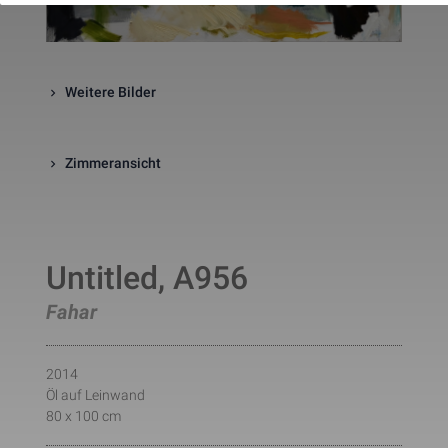
website. The cookie is a session
cookies and is deleted when all 
the browser windows are closed
This cookie is used by Google 
_gcl_au
Statistik
2 Monate
Analytics to understand user 
Weitere Bilder
interaction with the website.
This cookie is installed by Googl
Analytics. The cookie is used to 
calculate visitor, session, 
Zimmeransicht
campaign data and keep track of
_ga
Statistik
2 Jahre
site usage for the site's analytic
report. The cookies store 
information anonymously and 
assign a randomly generated 
number to identify unique visito
This cookie is installed by Googl
Untitled, A956
Analytics. The cookie is used to 
store information of how visitors
Fahar
use a website and helps in 
creating an analytics report of h
_gid
Statistik
1 Tag
the wbsite is doing. The data 
collected including the number 
2014
visitors, the source where they 
have come from, and the pages 
Öl auf Leinwand
viisted in an anonymous form.
80 x 100 cm
This is a pattern type cookie set
by Google Analytics, where the 