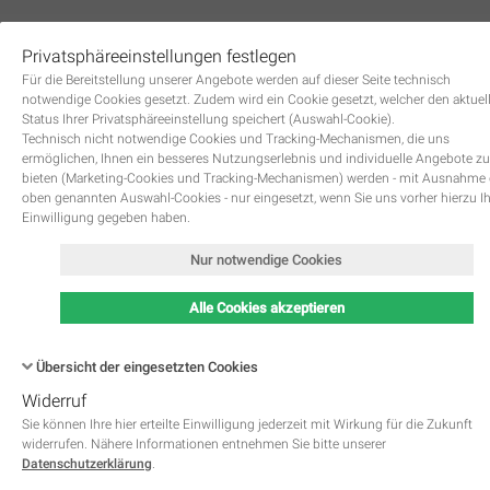
Privatsphäreeinstellungen festlegen
0
Für die Bereitstellung unserer Angebote werden auf dieser Seite technisch
notwendige Cookies gesetzt. Zudem wird ein Cookie gesetzt, welcher den aktuel
Status Ihrer Privatsphäreeinstellung speichert (Auswahl-Cookie).
Technisch nicht notwendige Cookies und Tracking-Mechanismen, die uns
ermöglichen, Ihnen ein besseres Nutzungserlebnis und individuelle Angebote zu
bieten (Marketing-Cookies und Tracking-Mechanismen) werden - mit Ausnahme
oben genannten Auswahl-Cookies - nur eingesetzt, wenn Sie uns vorher hierzu I
Zurück
Einwilligung gegeben haben.
Nur notwendige Cookies
Alle Cookies akzeptieren
Übersicht der eingesetzten Cookies
Widerruf
Name
Kategorie
Speicherdauer
Beschreibung
This cookie is native to PHP 
Sie können Ihre hier erteilte Einwilligung jederzeit mit Wirkung für die Zukunft
applications. The cookie is used 
widerrufen. Nähere Informationen entnehmen Sie bitte unserer
store and identify a users' uniqu
Datenschutzerklärung
.
session ID for the purpose of 
PHPSESSID
Notwendig
managing user session on the 