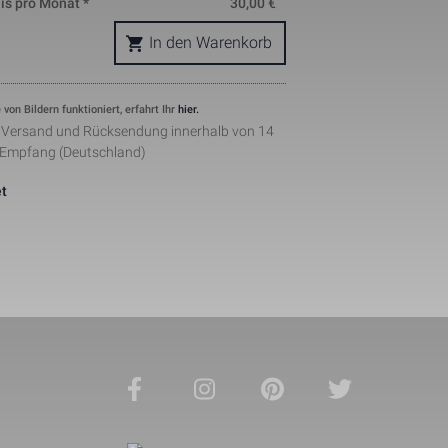
is pro Monat *
30,00
€
okie is used 
In den Warenkorb
nd helps in 
ing. The data 
where they 
ymous form.
s, where the 
 von Bildern funktioniert, erfahrt Ihr
hier.
ntity 
r Versand und Rücksendung innerhalb von 14
pears to be a 
 Empfang (Deutschland)
he amount of 
sites.
t
ement when 
 by Facebook 
ertisments to 
ents. The 
the web on 
lugin.