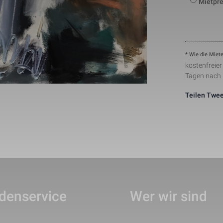
Mietpre
number to identify unique visitors.
This cookie is installed by Google Analytics. The co
to store information of how visitors use a website a
Statistik
1 Tag
creating an analytics report of how the wbsite is do
collected including the number visitors, the source 
have come from, and the pages viisted in an anon
This is a pattern type cookie set by Google Analytic
* Wie die Miete
pattern element on the name contains the unique ide
kostenfreie
24291-1
Notwendig
1 Minute
number of the account or website it relates to. It ap
Tagen nach
variation of the _gat cookie which is used to limit t
data recorded by Google on high traffic volume web
Teilen
Twee
This cookie is set by Facebook to deliver advertis
Marketing
2 Monate
they are on Facebook or a digital platform powered
advertising after visiting this website.
The cookie is set by Facebook to show relevant adv
the users and measure and improve the advertisem
Marketing
2 Monate
cookie also tracks the behavior of the user across 
sites that have Facebook pixel or Facebook social p
denservice
Wer wir sind