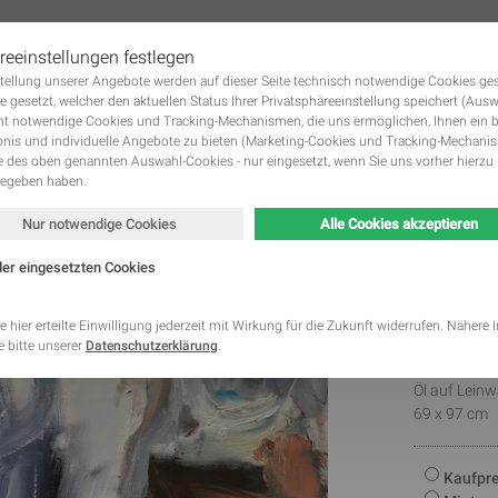
reeinstellungen festlegen
tstellung unserer Angebote werden auf dieser Seite technisch notwendige Cookies ge
 KUNSTWERKE GALERIE
DIE KÜNSTLER
KUNST MIETEN UND KUNST KAUFE
Navigation
e gesetzt, welcher den aktuellen Status Ihrer Privatsphäreeinstellung speichert (Aus
überspringen
ht notwendige Cookies und Tracking-Mechanismen, die uns ermöglichen, Ihnen ein 
nis und individuelle Angebote zu bieten (Marketing-Cookies und Tracking-Mechani
des oben genannten Auswahl-Cookies - nur eingesetzt, wenn Sie uns vorher hierzu 
gegeben haben.
Nur notwendige Cookies
Alle Cookies akzeptieren
The 
der eingesetzten Cookies
Fahar
Kategorie
Speicherdauer
Beschreibung
This cookie is native to PHP applications. The cooki
e hier erteilte Einwilligung jederzeit mit Wirkung für die Zukunft widerrufen. Nähere
store and identify a users' unique session ID for the
 bitte unserer
Datenschutzerklärung
.
Notwendig
managing user session on the website. The cookie i
2014
cookies and is deleted when all the browser window
Öl auf Lein
This cookie is used by Google Analytics to understa
Statistik
2 Monate
69 x 97 cm
interaction with the website.
This cookie is installed by Google Analytics. The co
to calculate visitor, session, campaign data and kee
Statistik
2 Jahre
site usage for the site's analytics report. The cooki
Kaufpre
information anonymously and assign a randomly ge