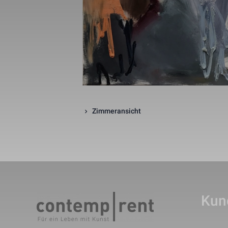
_gid
_gat_UA-1218
_fbp
Zimmeransicht
fr
Kun