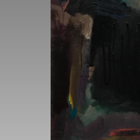
_gid
_gat_UA-1218
_fbp
fr