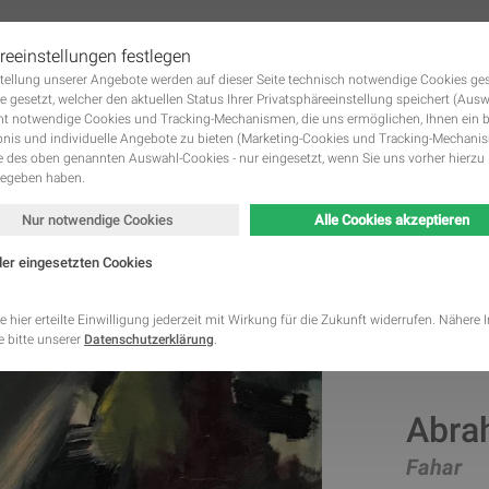
reeinstellungen festlegen
tstellung unserer Angebote werden auf dieser Seite technisch notwendige Cookies ge
 KUNSTWERKE GALERIE
DIE KÜNSTLER
KUNST MIETEN UND KUNST KAUFE
Navigation
e gesetzt, welcher den aktuellen Status Ihrer Privatsphäreeinstellung speichert (Aus
überspringen
ht notwendige Cookies und Tracking-Mechanismen, die uns ermöglichen, Ihnen ein 
nis und individuelle Angebote zu bieten (Marketing-Cookies und Tracking-Mechani
des oben genannten Auswahl-Cookies - nur eingesetzt, wenn Sie uns vorher hierzu 
gegeben haben.
Nur notwendige Cookies
Alle Cookies akzeptieren
der eingesetzten Cookies
Kategorie
Speicherdauer
Beschreibung
This cookie is native to PHP applications. The cooki
e hier erteilte Einwilligung jederzeit mit Wirkung für die Zukunft widerrufen. Nähere
store and identify a users' unique session ID for the
 bitte unserer
Datenschutzerklärung
.
Notwendig
managing user session on the website. The cookie i
cookies and is deleted when all the browser window
This cookie is used by Google Analytics to understa
Statistik
2 Monate
interaction with the website.
Abra
This cookie is installed by Google Analytics. The co
to calculate visitor, session, campaign data and kee
Statistik
2 Jahre
site usage for the site's analytics report. The cooki
Fahar
information anonymously and assign a randomly ge