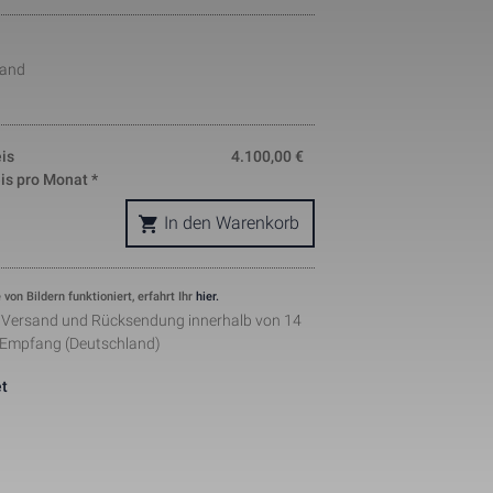
okie is used 
nd helps in 
ing. The data 
wand
where they 
ymous form.
s, where the 
ntity 
pears to be a 
is
4.100,00
€
he amount of 
is pro Monat *
sites.
ement when 
In den Warenkorb
 by Facebook 
ertisments to 
ents. The 
 von Bildern funktioniert, erfahrt Ihr
hier.
the web on 
r Versand und Rücksendung innerhalb von 14
lugin.
 Empfang (Deutschland)
t