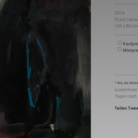
number to identify unique visitors.
This cookie is installed by Google Analytics. The co
2014
to store information of how visitors use a website a
Statistik
1 Tag
creating an analytics report of how the wbsite is do
Öl auf Lein
collected including the number visitors, the source 
100 x 80 cm
have come from, and the pages viisted in an anon
This is a pattern type cookie set by Google Analytic
pattern element on the name contains the unique ide
24291-1
Notwendig
1 Minute
number of the account or website it relates to. It ap
Kaufpre
variation of the _gat cookie which is used to limit t
Mietpre
data recorded by Google on high traffic volume web
This cookie is set by Facebook to deliver advertis
Marketing
2 Monate
they are on Facebook or a digital platform powered
advertising after visiting this website.
The cookie is set by Facebook to show relevant adv
the users and measure and improve the advertisem
Marketing
2 Monate
* Wie die Miete
cookie also tracks the behavior of the user across 
kostenfreie
sites that have Facebook pixel or Facebook social p
Tagen nach
Teilen
Twee