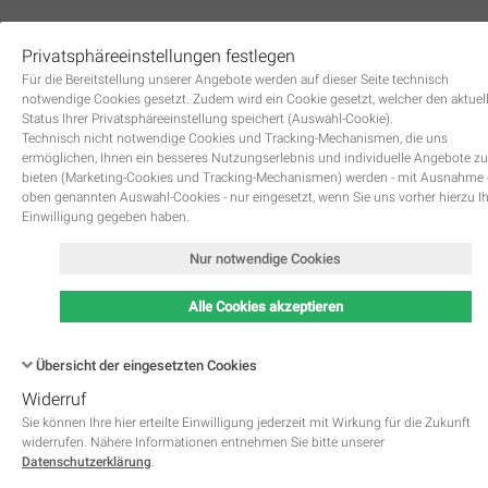
Privatsphäreeinstellungen festlegen
0
Für die Bereitstellung unserer Angebote werden auf dieser Seite technisch
notwendige Cookies gesetzt. Zudem wird ein Cookie gesetzt, welcher den aktuel
Status Ihrer Privatsphäreeinstellung speichert (Auswahl-Cookie).
Technisch nicht notwendige Cookies und Tracking-Mechanismen, die uns
ermöglichen, Ihnen ein besseres Nutzungserlebnis und individuelle Angebote zu
bieten (Marketing-Cookies und Tracking-Mechanismen) werden - mit Ausnahme
oben genannten Auswahl-Cookies - nur eingesetzt, wenn Sie uns vorher hierzu I
Zurück
Einwilligung gegeben haben.
Nur notwendige Cookies
Alle Cookies akzeptieren
Übersicht der eingesetzten Cookies
Widerruf
Name
Kategorie
Speicherdauer
Beschreibung
This cookie is native to PHP 
Sie können Ihre hier erteilte Einwilligung jederzeit mit Wirkung für die Zukunft
applications. The cookie is used 
widerrufen. Nähere Informationen entnehmen Sie bitte unserer
store and identify a users' uniqu
Datenschutzerklärung
.
session ID for the purpose of 
PHPSESSID
Notwendig
managing user session on the 