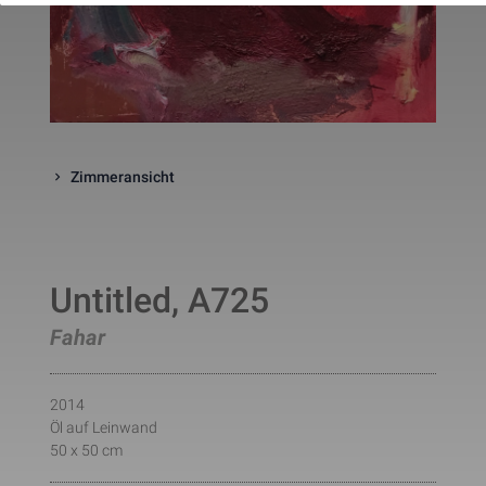
website. The cookie is a session
cookies and is deleted when all 
the browser windows are closed
This cookie is used by Google 
_gcl_au
Statistik
2 Monate
Analytics to understand user 
interaction with the website.
This cookie is installed by Googl
Analytics. The cookie is used to 
calculate visitor, session, 
Zimmeransicht
campaign data and keep track of
_ga
Statistik
2 Jahre
site usage for the site's analytic
report. The cookies store 
information anonymously and 
assign a randomly generated 
number to identify unique visito
This cookie is installed by Googl
Untitled, A725
Analytics. The cookie is used to 
store information of how visitors
Fahar
use a website and helps in 
creating an analytics report of h
_gid
Statistik
1 Tag
the wbsite is doing. The data 
collected including the number 
2014
visitors, the source where they 
have come from, and the pages 
Öl auf Leinwand
viisted in an anonymous form.
50 x 50 cm
This is a pattern type cookie set
by Google Analytics, where the 