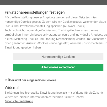
Privatsphäreeinstellungen festlegen
0
Für die Bereitstellung unserer Angebote werden auf dieser Seite technisch
notwendige Cookies gesetzt. Zudem wird ein Cookie gesetzt, welcher den aktuel
Status Ihrer Privatsphäreeinstellung speichert (Auswahl-Cookie).
Technisch nicht notwendige Cookies und Tracking-Mechanismen, die uns
ermöglichen, Ihnen ein besseres Nutzungserlebnis und individuelle Angebote zu
bieten (Marketing-Cookies und Tracking-Mechanismen) werden - mit Ausnahme
oben genannten Auswahl-Cookies - nur eingesetzt, wenn Sie uns vorher hierzu I
Zurück
Einwilligung gegeben haben.
Nur notwendige Cookies
Alle Cookies akzeptieren
Übersicht der eingesetzten Cookies
Widerruf
Name
Kategorie
Speicherdauer
Beschreibung
This cookie is native to PHP 
Sie können Ihre hier erteilte Einwilligung jederzeit mit Wirkung für die Zukunft
applications. The cookie is used 
widerrufen. Nähere Informationen entnehmen Sie bitte unserer
store and identify a users' uniqu
Datenschutzerklärung
.
session ID for the purpose of 
PHPSESSID
Notwendig
managing user session on the 