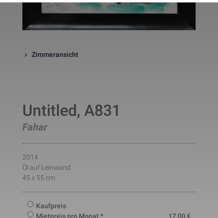
website. The cookie is a session
cookies and is deleted when all 
the browser windows are closed
This cookie is used by Google 
_gcl_au
Statistik
2 Monate
Analytics to understand user 
interaction with the website.
Zimmeransicht
This cookie is installed by Googl
Analytics. The cookie is used to 
calculate visitor, session, 
campaign data and keep track of
_ga
Statistik
2 Jahre
site usage for the site's analytic
report. The cookies store 
information anonymously and 
Untitled, A831
assign a randomly generated 
number to identify unique visito
Fahar
This cookie is installed by Googl
Analytics. The cookie is used to 
store information of how visitors
use a website and helps in 
2014
creating an analytics report of h
_gid
Statistik
1 Tag
Öl auf Leinwand
the wbsite is doing. The data 
collected including the number 
45 x 55 cm
visitors, the source where they 
have come from, and the pages 
viisted in an anonymous form.
Kaufpreis
This is a pattern type cookie set
Mietpreis pro Monat *
17,00
€
by Google Analytics, where the 