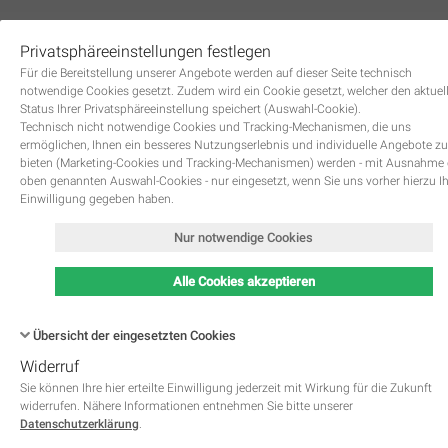
Privatsphäreeinstellungen festlegen
0
Für die Bereitstellung unserer Angebote werden auf dieser Seite technisch
notwendige Cookies gesetzt. Zudem wird ein Cookie gesetzt, welcher den aktuel
Status Ihrer Privatsphäreeinstellung speichert (Auswahl-Cookie).
Technisch nicht notwendige Cookies und Tracking-Mechanismen, die uns
ermöglichen, Ihnen ein besseres Nutzungserlebnis und individuelle Angebote zu
bieten (Marketing-Cookies und Tracking-Mechanismen) werden - mit Ausnahme
oben genannten Auswahl-Cookies - nur eingesetzt, wenn Sie uns vorher hierzu I
Zurück
Einwilligung gegeben haben.
Nur notwendige Cookies
Alle Cookies akzeptieren
Übersicht der eingesetzten Cookies
Widerruf
Name
Kategorie
Speicherdauer
Beschreibung
This cookie is native to PHP 
Sie können Ihre hier erteilte Einwilligung jederzeit mit Wirkung für die Zukunft
applications. The cookie is used 
widerrufen. Nähere Informationen entnehmen Sie bitte unserer
store and identify a users' uniqu
Datenschutzerklärung
.
session ID for the purpose of 
PHPSESSID
Notwendig
managing user session on the 