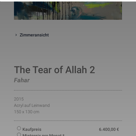
website. The cookie is a session
cookies and is deleted when all 
the browser windows are closed
This cookie is used by Google 
_gcl_au
Statistik
2 Monate
Analytics to understand user 
interaction with the website.
Zimmeransicht
This cookie is installed by Googl
Analytics. The cookie is used to 
calculate visitor, session, 
campaign data and keep track of
_ga
Statistik
2 Jahre
site usage for the site's analytic
report. The cookies store 
information anonymously and 
The Tear of Allah 2
assign a randomly generated 
number to identify unique visito
Fahar
This cookie is installed by Googl
Analytics. The cookie is used to 
store information of how visitors
use a website and helps in 
2015
creating an analytics report of h
_gid
Statistik
1 Tag
the wbsite is doing. The data 
Acryl auf Leinwand
collected including the number 
150 x 130 cm
visitors, the source where they 
have come from, and the pages 
viisted in an anonymous form.
Kaufpreis
6.400,00
€
This is a pattern type cookie set
by Google Analytics, where the 
Mietpreis pro Monat *