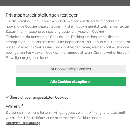
Privatsphäreeinstellungen festlegen
0
Für die Bereitstellung unserer Angebote werden auf dieser Seite technisch
notwendige Cookies gesetzt. Zudem wird ein Cookie gesetzt, welcher den aktuel
Status Ihrer Privatsphäreeinstellung speichert (Auswahl-Cookie).
Technisch nicht notwendige Cookies und Tracking-Mechanismen, die uns
ermöglichen, Ihnen ein besseres Nutzungserlebnis und individuelle Angebote zu
bieten (Marketing-Cookies und Tracking-Mechanismen) werden - mit Ausnahme
oben genannten Auswahl-Cookies - nur eingesetzt, wenn Sie uns vorher hierzu I
Zurück
Einwilligung gegeben haben.
Nur notwendige Cookies
Alle Cookies akzeptieren
Übersicht der eingesetzten Cookies
Widerruf
Name
Kategorie
Speicherdauer
Beschreibung
This cookie is native to PHP 
Sie können Ihre hier erteilte Einwilligung jederzeit mit Wirkung für die Zukunft
applications. The cookie is used 
widerrufen. Nähere Informationen entnehmen Sie bitte unserer
store and identify a users' uniqu
Datenschutzerklärung
.
session ID for the purpose of 
PHPSESSID
Notwendig
managing user session on the 