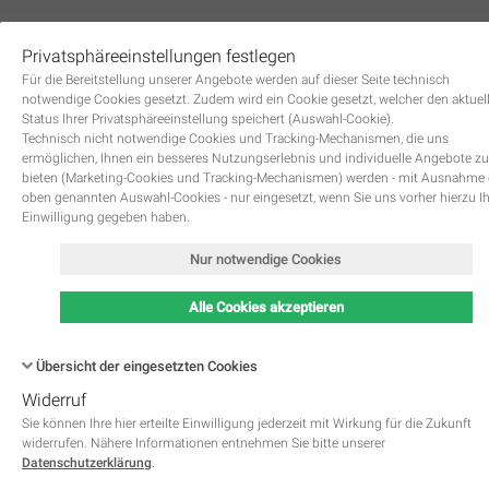
Privatsphäreeinstellungen festlegen
0
Für die Bereitstellung unserer Angebote werden auf dieser Seite technisch
notwendige Cookies gesetzt. Zudem wird ein Cookie gesetzt, welcher den aktuel
Status Ihrer Privatsphäreeinstellung speichert (Auswahl-Cookie).
Technisch nicht notwendige Cookies und Tracking-Mechanismen, die uns
ermöglichen, Ihnen ein besseres Nutzungserlebnis und individuelle Angebote zu
bieten (Marketing-Cookies und Tracking-Mechanismen) werden - mit Ausnahme
oben genannten Auswahl-Cookies - nur eingesetzt, wenn Sie uns vorher hierzu I
Zurück
Einwilligung gegeben haben.
Nur notwendige Cookies
Alle Cookies akzeptieren
Übersicht der eingesetzten Cookies
Widerruf
Name
Kategorie
Speicherdauer
Beschreibung
This cookie is native to PHP 
Sie können Ihre hier erteilte Einwilligung jederzeit mit Wirkung für die Zukunft
applications. The cookie is used 
widerrufen. Nähere Informationen entnehmen Sie bitte unserer
store and identify a users' uniqu
Datenschutzerklärung
.
session ID for the purpose of 
PHPSESSID
Notwendig
managing user session on the 