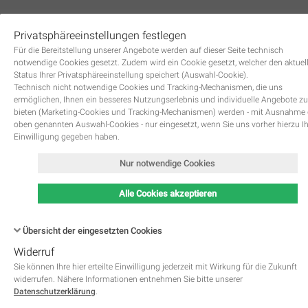
Privatsphäreeinstellungen festlegen
0
Für die Bereitstellung unserer Angebote werden auf dieser Seite technisch
notwendige Cookies gesetzt. Zudem wird ein Cookie gesetzt, welcher den aktuel
Status Ihrer Privatsphäreeinstellung speichert (Auswahl-Cookie).
Technisch nicht notwendige Cookies und Tracking-Mechanismen, die uns
ermöglichen, Ihnen ein besseres Nutzungserlebnis und individuelle Angebote zu
bieten (Marketing-Cookies und Tracking-Mechanismen) werden - mit Ausnahme
oben genannten Auswahl-Cookies - nur eingesetzt, wenn Sie uns vorher hierzu I
Zurück
Einwilligung gegeben haben.
Nur notwendige Cookies
Alle Cookies akzeptieren
Übersicht der eingesetzten Cookies
Widerruf
Name
Kategorie
Speicherdauer
Beschreibung
This cookie is native to PHP 
Sie können Ihre hier erteilte Einwilligung jederzeit mit Wirkung für die Zukunft
applications. The cookie is used 
widerrufen. Nähere Informationen entnehmen Sie bitte unserer
store and identify a users' uniqu
Datenschutzerklärung
.
session ID for the purpose of 
PHPSESSID
Notwendig
managing user session on the 