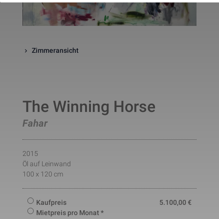
website. The cookie is a session
cookies and is deleted when all 
the browser windows are closed
This cookie is used by Google 
_gcl_au
Statistik
2 Monate
Analytics to understand user 
interaction with the website.
Zimmeransicht
This cookie is installed by Googl
Analytics. The cookie is used to 
calculate visitor, session, 
campaign data and keep track of
_ga
Statistik
2 Jahre
site usage for the site's analytic
report. The cookies store 
The Winning Horse
information anonymously and 
assign a randomly generated 
number to identify unique visito
Fahar
This cookie is installed by Googl
Analytics. The cookie is used to 
store information of how visitors
2015
use a website and helps in 
creating an analytics report of h
Öl auf Leinwand
_gid
Statistik
1 Tag
the wbsite is doing. The data 
100 x 120 cm
collected including the number 
visitors, the source where they 
have come from, and the pages 
viisted in an anonymous form.
Kaufpreis
5.100,00
€
This is a pattern type cookie set
Mietpreis pro Monat *
by Google Analytics, where the 