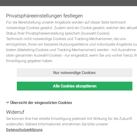
Privatsphäreeinstellungen festlegen
0
Für die Bereitstellung unserer Angebote werden auf dieser Seite technisch
notwendige Cookies gesetzt. Zudem wird ein Cookie gesetzt, welcher den aktuel
Status Ihrer Privatsphäreeinstellung speichert (Auswahl-Cookie).
Technisch nicht notwendige Cookies und Tracking-Mechanismen, die uns
ermöglichen, Ihnen ein besseres Nutzungserlebnis und individuelle Angebote zu
bieten (Marketing-Cookies und Tracking-Mechanismen) werden - mit Ausnahme
oben genannten Auswahl-Cookies - nur eingesetzt, wenn Sie uns vorher hierzu I
Zurück
Einwilligung gegeben haben.
Nur notwendige Cookies
Alle Cookies akzeptieren
Übersicht der eingesetzten Cookies
Widerruf
Name
Kategorie
Speicherdauer
Beschreibung
This cookie is native to PHP 
Sie können Ihre hier erteilte Einwilligung jederzeit mit Wirkung für die Zukunft
applications. The cookie is used 
widerrufen. Nähere Informationen entnehmen Sie bitte unserer
store and identify a users' uniqu
Datenschutzerklärung
.
session ID for the purpose of 
PHPSESSID
Notwendig
managing user session on the 