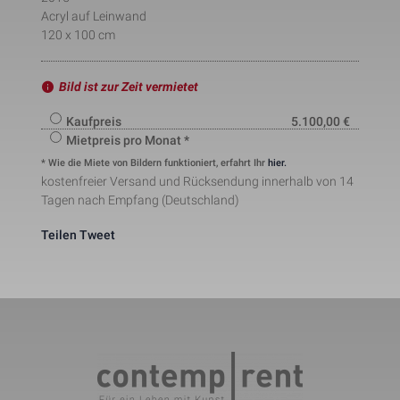
pattern element on the name 
Acryl auf Leinwand
contains the unique identity 
120 x 100 cm
number of the account or websit
_gat_UA-121824291-1
Notwendig
1 Minute
it relates to. It appears to be a 
variation of the _gat cookie whic
is used to limit the amount of da
Bild ist zur Zeit vermietet
recorded by Google on high traffi
volume websites.
Kaufpreis
5.100,00
€
This cookie is set by Facebook t
Mietpreis pro Monat *
deliver advertisement when they
are on Facebook or a digital 
* Wie die Miete von Bildern funktioniert, erfahrt Ihr
hier.
_fbp
Marketing
2 Monate
platform powered by Facebook 
kostenfreier Versand und Rücksendung innerhalb von 14
advertising after visiting this 
website.
Tagen nach Empfang (Deutschland)
The cookie is set by Facebook to
show relevant advertisments to 
Teilen
Tweet
the users and measure and 
improve the advertisements. The
fr
Marketing
2 Monate
cookie also tracks the behavior o
the user across the web on sites
that have Facebook pixel or 
Facebook social plugin.