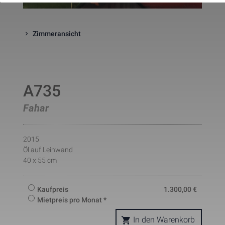
website. The cookie is a session
cookies and is deleted when all 
the browser windows are closed
Zimmeransicht
This cookie is used by Google 
_gcl_au
Statistik
2 Monate
Analytics to understand user 
interaction with the website.
This cookie is installed by Googl
Analytics. The cookie is used to 
calculate visitor, session, 
campaign data and keep track of
A735
_ga
Statistik
2 Jahre
site usage for the site's analytic
report. The cookies store 
Fahar
information anonymously and 
assign a randomly generated 
number to identify unique visito
This cookie is installed by Googl
2015
Analytics. The cookie is used to 
store information of how visitors
Öl auf Leinwand
use a website and helps in 
40 x 55 cm
creating an analytics report of h
_gid
Statistik
1 Tag
the wbsite is doing. The data 
collected including the number 
Kaufpreis
1.300,00
€
visitors, the source where they 
have come from, and the pages 
Mietpreis pro Monat *
viisted in an anonymous form.
This is a pattern type cookie set
In den Warenkorb
by Google Analytics, where the 