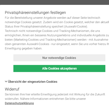
Privatsphäreeinstellungen festlegen
0
Für die Bereitstellung unserer Angebote werden auf dieser Seite technisch
notwendige Cookies gesetzt. Zudem wird ein Cookie gesetzt, welcher den aktuel
Status Ihrer Privatsphäreeinstellung speichert (Auswahl-Cookie).
Technisch nicht notwendige Cookies und Tracking-Mechanismen, die uns
ermöglichen, Ihnen ein besseres Nutzungserlebnis und individuelle Angebote zu
bieten (Marketing-Cookies und Tracking-Mechanismen) werden - mit Ausnahme
oben genannten Auswahl-Cookies - nur eingesetzt, wenn Sie uns vorher hierzu I
Zurück
Einwilligung gegeben haben.
Nur notwendige Cookies
Alle Cookies akzeptieren
Übersicht der eingesetzten Cookies
Widerruf
Name
Kategorie
Speicherdauer
Beschreibung
This cookie is native to PHP 
Sie können Ihre hier erteilte Einwilligung jederzeit mit Wirkung für die Zukunft
applications. The cookie is used 
widerrufen. Nähere Informationen entnehmen Sie bitte unserer
store and identify a users' uniqu
Datenschutzerklärung
.
session ID for the purpose of 
PHPSESSID
Notwendig
managing user session on the 