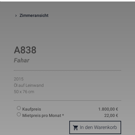
website. The cookie is a session
cookies and is deleted when all 
the browser windows are closed
Zimmeransicht
This cookie is used by Google 
_gcl_au
Statistik
2 Monate
Analytics to understand user 
interaction with the website.
This cookie is installed by Googl
Analytics. The cookie is used to 
calculate visitor, session, 
A838
campaign data and keep track of
_ga
Statistik
2 Jahre
site usage for the site's analytic
Fahar
report. The cookies store 
information anonymously and 
assign a randomly generated 
number to identify unique visito
2015
This cookie is installed by Googl
Analytics. The cookie is used to 
Öl auf Leinwand
store information of how visitors
50 x 76 cm
use a website and helps in 
creating an analytics report of h
_gid
Statistik
1 Tag
the wbsite is doing. The data 
Kaufpreis
1.800,00
€
collected including the number 
visitors, the source where they 
Mietpreis pro Monat *
22,00
€
have come from, and the pages 
viisted in an anonymous form.
In den Warenkorb
This is a pattern type cookie set
by Google Analytics, where the 