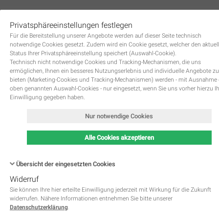
Privatsphäreeinstellungen festlegen
0
Für die Bereitstellung unserer Angebote werden auf dieser Seite technisch
notwendige Cookies gesetzt. Zudem wird ein Cookie gesetzt, welcher den aktuel
Status Ihrer Privatsphäreeinstellung speichert (Auswahl-Cookie).
Technisch nicht notwendige Cookies und Tracking-Mechanismen, die uns
ermöglichen, Ihnen ein besseres Nutzungserlebnis und individuelle Angebote zu
bieten (Marketing-Cookies und Tracking-Mechanismen) werden - mit Ausnahme
oben genannten Auswahl-Cookies - nur eingesetzt, wenn Sie uns vorher hierzu I
Zurück
Einwilligung gegeben haben.
Nur notwendige Cookies
Alle Cookies akzeptieren
Übersicht der eingesetzten Cookies
Widerruf
Name
Kategorie
Speicherdauer
Beschreibung
This cookie is native to PHP 
Sie können Ihre hier erteilte Einwilligung jederzeit mit Wirkung für die Zukunft
applications. The cookie is used 
widerrufen. Nähere Informationen entnehmen Sie bitte unserer
store and identify a users' uniqu
Datenschutzerklärung
.
session ID for the purpose of 
PHPSESSID
Notwendig
managing user session on the 