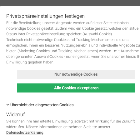
Privatsphäreeinstellungen festlegen
0
Für die Bereitstellung unserer Angebote werden auf dieser Seite technisch
notwendige Cookies gesetzt. Zudem wird ein Cookie gesetzt, welcher den aktuel
Status Ihrer Privatsphäreeinstellung speichert (Auswahl-Cookie).
Technisch nicht notwendige Cookies und Tracking-Mechanismen, die uns
ermöglichen, Ihnen ein besseres Nutzungserlebnis und individuelle Angebote zu
bieten (Marketing-Cookies und Tracking-Mechanismen) werden - mit Ausnahme
oben genannten Auswahl-Cookies - nur eingesetzt, wenn Sie uns vorher hierzu I
Zurück
Einwilligung gegeben haben.
Nur notwendige Cookies
Alle Cookies akzeptieren
Übersicht der eingesetzten Cookies
Widerruf
Name
Kategorie
Speicherdauer
Beschreibung
This cookie is native to PHP 
Sie können Ihre hier erteilte Einwilligung jederzeit mit Wirkung für die Zukunft
applications. The cookie is used 
widerrufen. Nähere Informationen entnehmen Sie bitte unserer
store and identify a users' uniqu
Datenschutzerklärung
.
session ID for the purpose of 
PHPSESSID
Notwendig
managing user session on the 