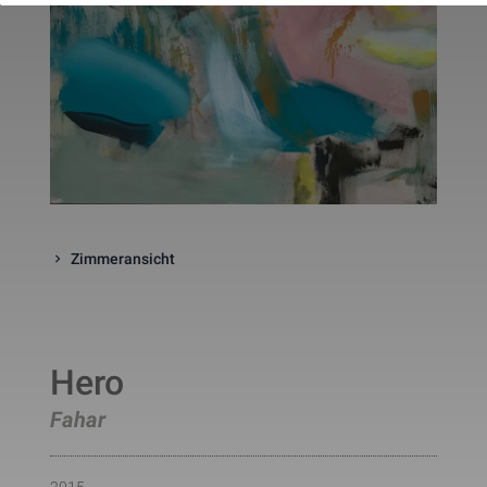
website. The cookie is a session
cookies and is deleted when all 
the browser windows are closed
This cookie is used by Google 
_gcl_au
Statistik
2 Monate
Analytics to understand user 
interaction with the website.
This cookie is installed by Googl
Analytics. The cookie is used to 
calculate visitor, session, 
campaign data and keep track of
_ga
Statistik
2 Jahre
site usage for the site's analytic
report. The cookies store 
information anonymously and 
assign a randomly generated 
Zimmeransicht
number to identify unique visito
This cookie is installed by Googl
Analytics. The cookie is used to 
store information of how visitors
use a website and helps in 
creating an analytics report of h
_gid
Statistik
1 Tag
Hero
the wbsite is doing. The data 
collected including the number 
visitors, the source where they 
Fahar
have come from, and the pages 
viisted in an anonymous form.
This is a pattern type cookie set
by Google Analytics, where the 