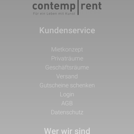
Kundenservice
Navigation
Mietkonzept
überspringen
Privaträume
Geschäftsräume
Versand
Gutscheine schenken
Login
AGB
Datenschutz
Wer wir sind