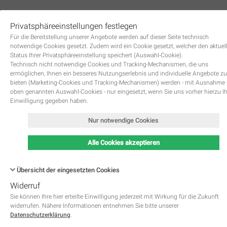
Privatsphäreeinstellungen festlegen
0
Für die Bereitstellung unserer Angebote werden auf dieser Seite technisch
notwendige Cookies gesetzt. Zudem wird ein Cookie gesetzt, welcher den aktuel
Status Ihrer Privatsphäreeinstellung speichert (Auswahl-Cookie).
Technisch nicht notwendige Cookies und Tracking-Mechanismen, die uns
ermöglichen, Ihnen ein besseres Nutzungserlebnis und individuelle Angebote zu
bieten (Marketing-Cookies und Tracking-Mechanismen) werden - mit Ausnahme
oben genannten Auswahl-Cookies - nur eingesetzt, wenn Sie uns vorher hierzu I
Zurück
Einwilligung gegeben haben.
Nur notwendige Cookies
Alle Cookies akzeptieren
Übersicht der eingesetzten Cookies
Widerruf
Name
Kategorie
Speicherdauer
Beschreibung
This cookie is native to PHP 
Sie können Ihre hier erteilte Einwilligung jederzeit mit Wirkung für die Zukunft
applications. The cookie is used 
widerrufen. Nähere Informationen entnehmen Sie bitte unserer
store and identify a users' uniqu
Datenschutzerklärung
.
session ID for the purpose of 
PHPSESSID
Notwendig
managing user session on the 