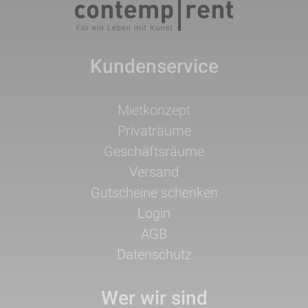
Kundenservice
Navigation
Mietkonzept
überspringen
Privaträume
Geschäftsräume
Versand
Gutscheine schenken
Login
AGB
Datenschutz
Wer wir sind