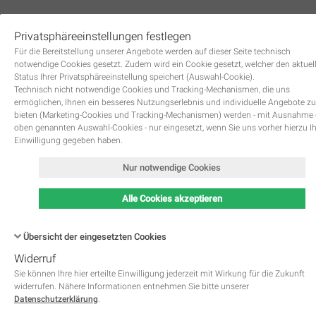
Privatsphäreeinstellungen festlegen
0
Für die Bereitstellung unserer Angebote werden auf dieser Seite technisch
notwendige Cookies gesetzt. Zudem wird ein Cookie gesetzt, welcher den aktuel
Status Ihrer Privatsphäreeinstellung speichert (Auswahl-Cookie).
Technisch nicht notwendige Cookies und Tracking-Mechanismen, die uns
ermöglichen, Ihnen ein besseres Nutzungserlebnis und individuelle Angebote zu
bieten (Marketing-Cookies und Tracking-Mechanismen) werden - mit Ausnahme
oben genannten Auswahl-Cookies - nur eingesetzt, wenn Sie uns vorher hierzu I
Zurück
Einwilligung gegeben haben.
Nur notwendige Cookies
Alle Cookies akzeptieren
Übersicht der eingesetzten Cookies
Widerruf
Name
Kategorie
Speicherdauer
Beschreibung
This cookie is native to PHP 
Sie können Ihre hier erteilte Einwilligung jederzeit mit Wirkung für die Zukunft
applications. The cookie is used 
widerrufen. Nähere Informationen entnehmen Sie bitte unserer
store and identify a users' uniqu
Datenschutzerklärung
.
session ID for the purpose of 
PHPSESSID
Notwendig
managing user session on the 