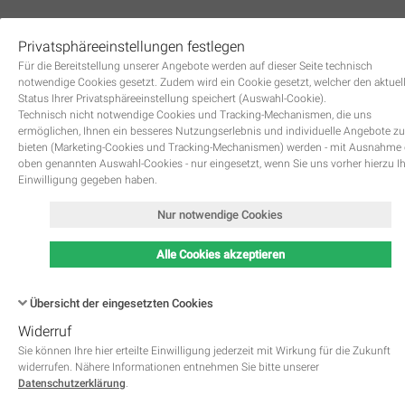
Privatsphäreeinstellungen festlegen
0
Für die Bereitstellung unserer Angebote werden auf dieser Seite technisch
notwendige Cookies gesetzt. Zudem wird ein Cookie gesetzt, welcher den aktuel
Status Ihrer Privatsphäreeinstellung speichert (Auswahl-Cookie).
Technisch nicht notwendige Cookies und Tracking-Mechanismen, die uns
ermöglichen, Ihnen ein besseres Nutzungserlebnis und individuelle Angebote zu
bieten (Marketing-Cookies und Tracking-Mechanismen) werden - mit Ausnahme
oben genannten Auswahl-Cookies - nur eingesetzt, wenn Sie uns vorher hierzu I
Zurück
Einwilligung gegeben haben.
Nur notwendige Cookies
Alle Cookies akzeptieren
Übersicht der eingesetzten Cookies
Widerruf
Name
Kategorie
Speicherdauer
Beschreibung
This cookie is native to PHP 
Sie können Ihre hier erteilte Einwilligung jederzeit mit Wirkung für die Zukunft
applications. The cookie is used 
widerrufen. Nähere Informationen entnehmen Sie bitte unserer
store and identify a users' uniqu
Datenschutzerklärung
.
session ID for the purpose of 
PHPSESSID
Notwendig
managing user session on the 