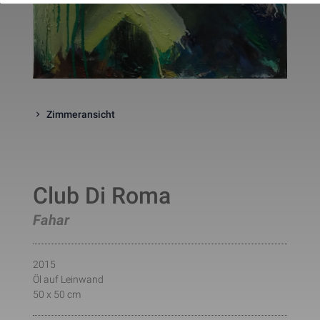
website. The cookie is a session
cookies and is deleted when all 
the browser windows are closed
This cookie is used by Google 
_gcl_au
Statistik
2 Monate
Analytics to understand user 
interaction with the website.
This cookie is installed by Googl
Analytics. The cookie is used to 
calculate visitor, session, 
Zimmeransicht
campaign data and keep track of
_ga
Statistik
2 Jahre
site usage for the site's analytic
report. The cookies store 
information anonymously and 
assign a randomly generated 
number to identify unique visito
Club Di Roma
This cookie is installed by Googl
Analytics. The cookie is used to 
store information of how visitors
Fahar
use a website and helps in 
creating an analytics report of h
_gid
Statistik
1 Tag
the wbsite is doing. The data 
collected including the number 
2015
visitors, the source where they 
Öl auf Leinwand
have come from, and the pages 
viisted in an anonymous form.
50 x 50 cm
This is a pattern type cookie set
by Google Analytics, where the 