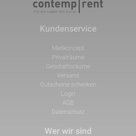
Kundenservice
Navigation
Mietkonzept
überspringen
Privaträume
Geschäftsräume
Versand
Gutscheine schenken
Login
AGB
Datenschutz
Wer wir sind