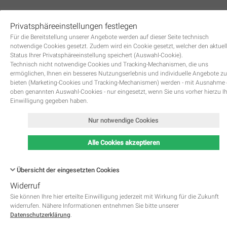
Privatsphäreeinstellungen festlegen
0
Für die Bereitstellung unserer Angebote werden auf dieser Seite technisch
notwendige Cookies gesetzt. Zudem wird ein Cookie gesetzt, welcher den aktuel
Status Ihrer Privatsphäreeinstellung speichert (Auswahl-Cookie).
Technisch nicht notwendige Cookies und Tracking-Mechanismen, die uns
ermöglichen, Ihnen ein besseres Nutzungserlebnis und individuelle Angebote zu
bieten (Marketing-Cookies und Tracking-Mechanismen) werden - mit Ausnahme
oben genannten Auswahl-Cookies - nur eingesetzt, wenn Sie uns vorher hierzu I
Zurück
Einwilligung gegeben haben.
Nur notwendige Cookies
Alle Cookies akzeptieren
Übersicht der eingesetzten Cookies
Widerruf
Name
Kategorie
Speicherdauer
Beschreibung
This cookie is native to PHP 
Sie können Ihre hier erteilte Einwilligung jederzeit mit Wirkung für die Zukunft
applications. The cookie is used 
widerrufen. Nähere Informationen entnehmen Sie bitte unserer
store and identify a users' uniqu
Datenschutzerklärung
.
session ID for the purpose of 
PHPSESSID
Notwendig
managing user session on the 