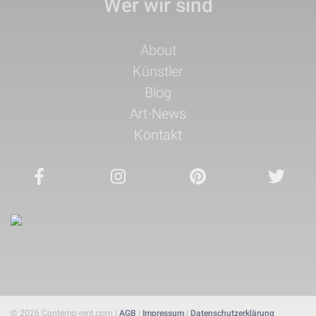
Wer wir sind
Navigation
About
überspringen
Künstler
Blog
Art-News
Kontakt
© 2026 Contemp-rent.com |
AGB
|
Impressum
|
Datenschutzerklärung