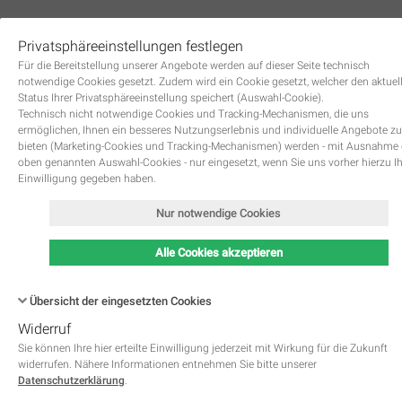
Privatsphäreeinstellungen festlegen
0
Für die Bereitstellung unserer Angebote werden auf dieser Seite technisch
notwendige Cookies gesetzt. Zudem wird ein Cookie gesetzt, welcher den aktuel
Status Ihrer Privatsphäreeinstellung speichert (Auswahl-Cookie).
Technisch nicht notwendige Cookies und Tracking-Mechanismen, die uns
ermöglichen, Ihnen ein besseres Nutzungserlebnis und individuelle Angebote zu
bieten (Marketing-Cookies und Tracking-Mechanismen) werden - mit Ausnahme
oben genannten Auswahl-Cookies - nur eingesetzt, wenn Sie uns vorher hierzu I
Zurück
Einwilligung gegeben haben.
Nur notwendige Cookies
Alle Cookies akzeptieren
Übersicht der eingesetzten Cookies
Widerruf
Name
Kategorie
Speicherdauer
Beschreibung
This cookie is native to PHP 
Sie können Ihre hier erteilte Einwilligung jederzeit mit Wirkung für die Zukunft
applications. The cookie is used 
widerrufen. Nähere Informationen entnehmen Sie bitte unserer
store and identify a users' uniqu
Datenschutzerklärung
.
session ID for the purpose of 
PHPSESSID
Notwendig
managing user session on the 