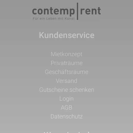
Kundenservice
Navigation
Mietkonzept
überspringen
Privaträume
Geschäftsräume
Versand
Gutscheine schenken
Login
AGB
Datenschutz