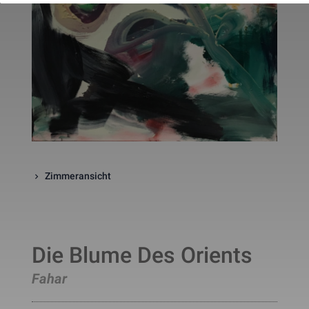
website. The cookie is a session
cookies and is deleted when all 
the browser windows are closed
This cookie is used by Google 
_gcl_au
Statistik
2 Monate
Analytics to understand user 
interaction with the website.
This cookie is installed by Googl
Analytics. The cookie is used to 
calculate visitor, session, 
campaign data and keep track of
_ga
Statistik
2 Jahre
site usage for the site's analytic
report. The cookies store 
information anonymously and 
assign a randomly generated 
number to identify unique visito
Zimmeransicht
This cookie is installed by Googl
Analytics. The cookie is used to 
store information of how visitors
use a website and helps in 
creating an analytics report of h
_gid
Statistik
1 Tag
the wbsite is doing. The data 
Die Blume Des Orients
collected including the number 
visitors, the source where they 
have come from, and the pages 
Fahar
viisted in an anonymous form.
This is a pattern type cookie set
by Google Analytics, where the 