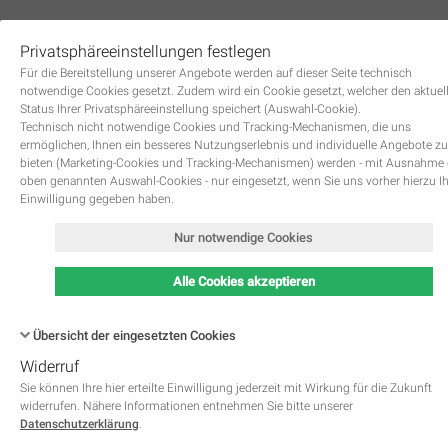
Privatsphäreeinstellungen festlegen
0
Für die Bereitstellung unserer Angebote werden auf dieser Seite technisch
notwendige Cookies gesetzt. Zudem wird ein Cookie gesetzt, welcher den aktuel
Status Ihrer Privatsphäreeinstellung speichert (Auswahl-Cookie).
Technisch nicht notwendige Cookies und Tracking-Mechanismen, die uns
ermöglichen, Ihnen ein besseres Nutzungserlebnis und individuelle Angebote zu
bieten (Marketing-Cookies und Tracking-Mechanismen) werden - mit Ausnahme
oben genannten Auswahl-Cookies - nur eingesetzt, wenn Sie uns vorher hierzu I
Zurück
Einwilligung gegeben haben.
Nur notwendige Cookies
Alle Cookies akzeptieren
Übersicht der eingesetzten Cookies
Widerruf
Name
Kategorie
Speicherdauer
Beschreibung
This cookie is native to PHP 
Sie können Ihre hier erteilte Einwilligung jederzeit mit Wirkung für die Zukunft
applications. The cookie is used 
widerrufen. Nähere Informationen entnehmen Sie bitte unserer
store and identify a users' uniqu
Datenschutzerklärung
.
session ID for the purpose of 
PHPSESSID
Notwendig
managing user session on the 