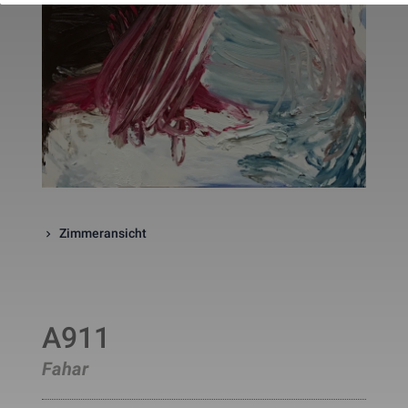
website. The cookie is a session
cookies and is deleted when all 
the browser windows are closed
This cookie is used by Google 
_gcl_au
Statistik
2 Monate
Analytics to understand user 
interaction with the website.
This cookie is installed by Googl
Analytics. The cookie is used to 
calculate visitor, session, 
campaign data and keep track of
_ga
Statistik
2 Jahre
site usage for the site's analytic
report. The cookies store 
information anonymously and 
assign a randomly generated 
number to identify unique visito
Zimmeransicht
This cookie is installed by Googl
Analytics. The cookie is used to 
store information of how visitors
use a website and helps in 
creating an analytics report of h
_gid
Statistik
1 Tag
the wbsite is doing. The data 
A911
collected including the number 
visitors, the source where they 
have come from, and the pages 
Fahar
viisted in an anonymous form.
This is a pattern type cookie set
by Google Analytics, where the 