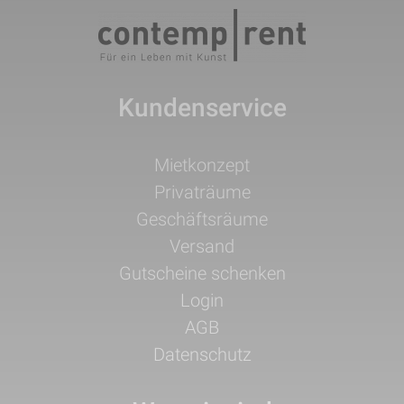
Kundenservice
Navigation
Mietkonzept
überspringen
Privaträume
Geschäftsräume
Versand
Gutscheine schenken
Login
AGB
Datenschutz