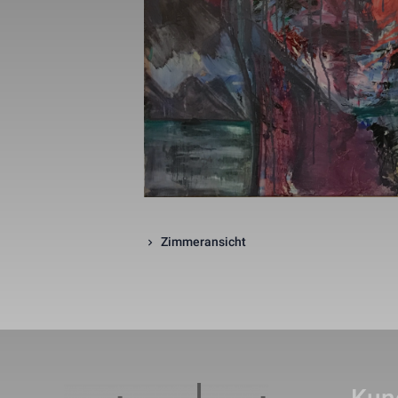
_gid
_gat_UA-1218
_fbp
fr
Zimmeransicht