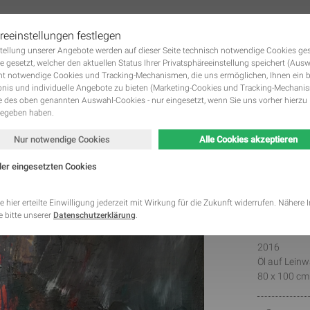
reeinstellungen festlegen
tstellung unserer Angebote werden auf dieser Seite technisch notwendige Cookies ge
 KUNSTWERKE GALERIE
DIE KÜNSTLER
KUNST MIETEN UND KUNST KAUFE
Navigation
e gesetzt, welcher den aktuellen Status Ihrer Privatsphäreeinstellung speichert (Aus
überspringen
ht notwendige Cookies und Tracking-Mechanismen, die uns ermöglichen, Ihnen ein 
nis und individuelle Angebote zu bieten (Marketing-Cookies und Tracking-Mechani
des oben genannten Auswahl-Cookies - nur eingesetzt, wenn Sie uns vorher hierzu 
gegeben haben.
Nur notwendige Cookies
Alle Cookies akzeptieren
der eingesetzten Cookies
Untit
Kategorie
Speicherdauer
Beschreibung
This cookie is native to PHP applications. The cooki
Fahar
e hier erteilte Einwilligung jederzeit mit Wirkung für die Zukunft widerrufen. Nähere
store and identify a users' unique session ID for the
 bitte unserer
Datenschutzerklärung
.
Notwendig
managing user session on the website. The cookie i
cookies and is deleted when all the browser window
This cookie is used by Google Analytics to understa
2016
Statistik
2 Monate
interaction with the website.
Öl auf Lein
This cookie is installed by Google Analytics. The co
80 x 100 cm
to calculate visitor, session, campaign data and kee
Statistik
2 Jahre
site usage for the site's analytics report. The cooki
information anonymously and assign a randomly ge