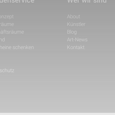
denservice
Wer wir sind
ation
Navigation
onzept
About
pringen
überspringen
träume
Künstler
äftsräume
Blog
nd
Art-News
heine schenken
Kontakt
schutz