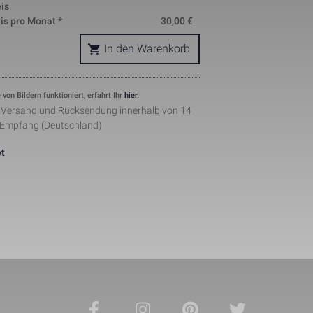
is
okie is used 
is pro Monat *
30,00
€
nd helps in 
ing. The data 
In den Warenkorb
where they 
ymous form.
s, where the 
ntity 
 von Bildern funktioniert, erfahrt Ihr
hier.
pears to be a 
he amount of 
r Versand und Rücksendung innerhalb von 14
sites.
 Empfang (Deutschland)
ement when 
 by Facebook 
t
ertisments to 
ents. The 
the web on 
lugin.