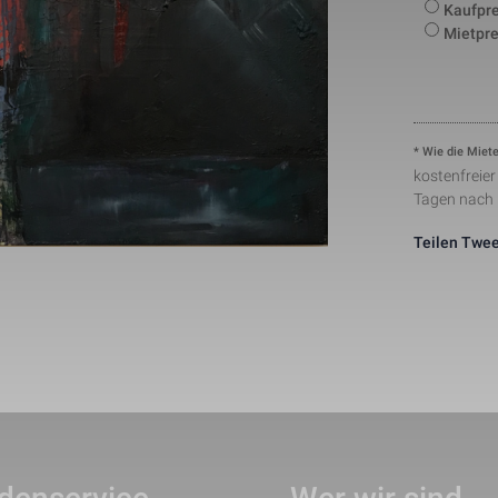
number to identify unique visitors.
Kaufpre
This cookie is installed by Google Analytics. The co
Mietpre
to store information of how visitors use a website a
Statistik
1 Tag
creating an analytics report of how the wbsite is do
collected including the number visitors, the source 
have come from, and the pages viisted in an anon
This is a pattern type cookie set by Google Analytic
pattern element on the name contains the unique ide
* Wie die Miete
24291-1
Notwendig
1 Minute
number of the account or website it relates to. It ap
variation of the _gat cookie which is used to limit t
kostenfreie
data recorded by Google on high traffic volume web
Tagen nach
This cookie is set by Facebook to deliver advertis
Marketing
2 Monate
they are on Facebook or a digital platform powered
Teilen
Twee
advertising after visiting this website.
The cookie is set by Facebook to show relevant adv
the users and measure and improve the advertisem
Marketing
2 Monate
cookie also tracks the behavior of the user across 
sites that have Facebook pixel or Facebook social p