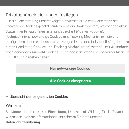
Privatsphäreeinstellungen festlegen
0
Für die Bereitstellung unserer Angebote werden auf dieser Seite technisch
notwendige Cookies gesetzt. Zudem wird ein Cookie gesetzt, welcher den aktuel
Status Ihrer Privatsphäreeinstellung speichert (Auswahl-Cookie).
Technisch nicht notwendige Cookies und Tracking-Mechanismen, die uns
ermöglichen, Ihnen ein besseres Nutzungserlebnis und individuelle Angebote zu
bieten (Marketing-Cookies und Tracking-Mechanismen) werden - mit Ausnahme
oben genannten Auswahl-Cookies - nur eingesetzt, wenn Sie uns vorher hierzu I
Zurück
Einwilligung gegeben haben.
Nur notwendige Cookies
Alle Cookies akzeptieren
Übersicht der eingesetzten Cookies
Widerruf
Name
Kategorie
Speicherdauer
Beschreibung
This cookie is native to PHP 
Sie können Ihre hier erteilte Einwilligung jederzeit mit Wirkung für die Zukunft
applications. The cookie is used 
widerrufen. Nähere Informationen entnehmen Sie bitte unserer
store and identify a users' uniqu
Datenschutzerklärung
.
session ID for the purpose of 
PHPSESSID
Notwendig
managing user session on the 