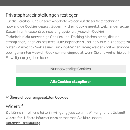
Privatsphäreeinstellungen festlegen
0
Für die Bereitstellung unserer Angebote werden auf dieser Seite technisch
notwendige Cookies gesetzt. Zudem wird ein Cookie gesetzt, welcher den aktuel
Status Ihrer Privatsphäreeinstellung speichert (Auswahl-Cookie).
Technisch nicht notwendige Cookies und Tracking-Mechanismen, die uns
ermöglichen, Ihnen ein besseres Nutzungserlebnis und individuelle Angebote zu
bieten (Marketing-Cookies und Tracking-Mechanismen) werden - mit Ausnahme
oben genannten Auswahl-Cookies - nur eingesetzt, wenn Sie uns vorher hierzu I
Zurück
Einwilligung gegeben haben.
Nur notwendige Cookies
Alle Cookies akzeptieren
Übersicht der eingesetzten Cookies
Widerruf
Name
Kategorie
Speicherdauer
Beschreibung
This cookie is native to PHP 
Sie können Ihre hier erteilte Einwilligung jederzeit mit Wirkung für die Zukunft
applications. The cookie is used 
widerrufen. Nähere Informationen entnehmen Sie bitte unserer
store and identify a users' uniqu
Datenschutzerklärung
.
session ID for the purpose of 
PHPSESSID
Notwendig
managing user session on the 