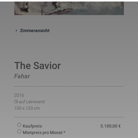
website. The cookie is a session
cookies and is deleted when all 
the browser windows are closed
This cookie is used by Google 
_gcl_au
Statistik
2 Monate
Analytics to understand user 
Zimmeransicht
interaction with the website.
This cookie is installed by Googl
Analytics. The cookie is used to 
calculate visitor, session, 
campaign data and keep track of
_ga
Statistik
2 Jahre
site usage for the site's analytic
report. The cookies store 
The Savior
information anonymously and 
assign a randomly generated 
Fahar
number to identify unique visito
This cookie is installed by Googl
Analytics. The cookie is used to 
store information of how visitors
2016
use a website and helps in 
creating an analytics report of h
Öl auf Leinwand
_gid
Statistik
1 Tag
the wbsite is doing. The data 
100 x 120 cm
collected including the number 
visitors, the source where they 
have come from, and the pages 
Kaufpreis
5.100,00
€
viisted in an anonymous form.
This is a pattern type cookie set
Mietpreis pro Monat *
by Google Analytics, where the 