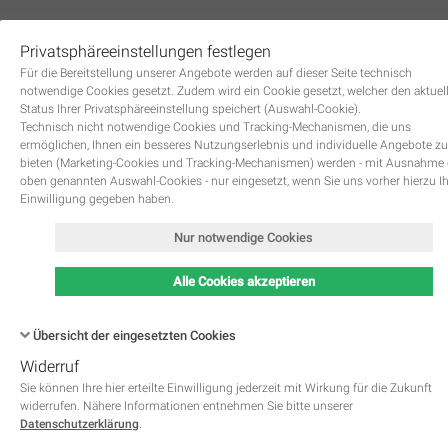
Privatsphäreeinstellungen festlegen
0
Für die Bereitstellung unserer Angebote werden auf dieser Seite technisch
notwendige Cookies gesetzt. Zudem wird ein Cookie gesetzt, welcher den aktuel
Status Ihrer Privatsphäreeinstellung speichert (Auswahl-Cookie).
Technisch nicht notwendige Cookies und Tracking-Mechanismen, die uns
ermöglichen, Ihnen ein besseres Nutzungserlebnis und individuelle Angebote zu
bieten (Marketing-Cookies und Tracking-Mechanismen) werden - mit Ausnahme
oben genannten Auswahl-Cookies - nur eingesetzt, wenn Sie uns vorher hierzu I
Zurück
Einwilligung gegeben haben.
Nur notwendige Cookies
Alle Cookies akzeptieren
Übersicht der eingesetzten Cookies
Widerruf
Name
Kategorie
Speicherdauer
Beschreibung
This cookie is native to PHP 
Sie können Ihre hier erteilte Einwilligung jederzeit mit Wirkung für die Zukunft
applications. The cookie is used 
widerrufen. Nähere Informationen entnehmen Sie bitte unserer
store and identify a users' uniqu
Datenschutzerklärung
.
session ID for the purpose of 
PHPSESSID
Notwendig
managing user session on the 