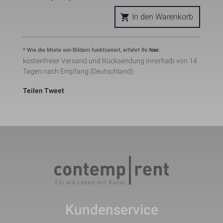
pattern element on the name 
contains the unique identity 
In den Warenkorb
number of the account or websit
_gat_UA-121824291-1
Notwendig
1 Minute
it relates to. It appears to be a 
variation of the _gat cookie whic
is used to limit the amount of da
* Wie die Miete von Bildern funktioniert, erfahrt Ihr
hier.
recorded by Google on high traffi
kostenfreier Versand und Rücksendung innerhalb von 14
volume websites.
Tagen nach Empfang (Deutschland)
This cookie is set by Facebook t
deliver advertisement when they
are on Facebook or a digital 
Teilen
Tweet
_fbp
Marketing
2 Monate
platform powered by Facebook 
advertising after visiting this 
website.
The cookie is set by Facebook to
show relevant advertisments to 
the users and measure and 
improve the advertisements. The
fr
Marketing
2 Monate
cookie also tracks the behavior o
the user across the web on sites
that have Facebook pixel or 
Facebook social plugin.
Kundenservice