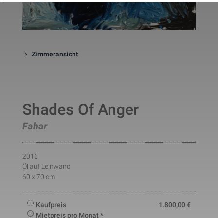
website. The cookie is a session
cookies and is deleted when all 
the browser windows are closed
This cookie is used by Google 
_gcl_au
Statistik
2 Monate
Analytics to understand user 
interaction with the website.
Zimmeransicht
This cookie is installed by Googl
Analytics. The cookie is used to 
calculate visitor, session, 
campaign data and keep track of
_ga
Statistik
2 Jahre
site usage for the site's analytic
report. The cookies store 
Shades Of Anger
information anonymously and 
assign a randomly generated 
number to identify unique visito
Fahar
This cookie is installed by Googl
Analytics. The cookie is used to 
store information of how visitors
use a website and helps in 
2016
creating an analytics report of h
_gid
Statistik
1 Tag
Öl auf Leinwand
the wbsite is doing. The data 
collected including the number 
60 x 70 cm
visitors, the source where they 
have come from, and the pages 
viisted in an anonymous form.
Kaufpreis
1.800,00
€
This is a pattern type cookie set
Mietpreis pro Monat *
by Google Analytics, where the 