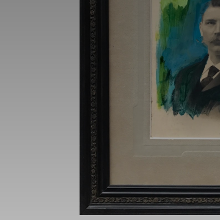
_gid
_gat_UA-1218
_fbp
fr