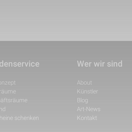
denservice
Wer wir sind
ation
Navigation
onzept
About
pringen
überspringen
träume
Künstler
äftsräume
Blog
nd
Art-News
heine schenken
Kontakt