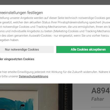
reeinstellungen festlegen
tstellung unserer Angebote werden auf dieser Seite technisch notwendige Cookies ge
 KUNSTWERKE GALERIE
DIE KÜNSTLER
KUNST MIETEN UND KUNST KAUFE
Navigation
e gesetzt, welcher den aktuellen Status Ihrer Privatsphäreeinstellung speichert (Aus
überspringen
ht notwendige Cookies und Tracking-Mechanismen, die uns ermöglichen, Ihnen ein 
nis und individuelle Angebote zu bieten (Marketing-Cookies und Tracking-Mechani
des oben genannten Auswahl-Cookies - nur eingesetzt, wenn Sie uns vorher hierzu 
gegeben haben.
Nur notwendige Cookies
Alle Cookies akzeptieren
der eingesetzten Cookies
Kategorie
Speicherdauer
Beschreibung
This cookie is native to PHP applications. The cooki
e hier erteilte Einwilligung jederzeit mit Wirkung für die Zukunft widerrufen. Nähere
store and identify a users' unique session ID for the
 bitte unserer
Datenschutzerklärung
.
Notwendig
managing user session on the website. The cookie i
cookies and is deleted when all the browser window
This cookie is used by Google Analytics to understa
A894
Statistik
2 Monate
interaction with the website.
This cookie is installed by Google Analytics. The co
Fahar
to calculate visitor, session, campaign data and kee
Statistik
2 Jahre
site usage for the site's analytics report. The cooki
information anonymously and assign a randomly ge