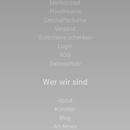
Navigation
Mietkonzept
überspringen
Privaträume
Geschäftsräume
Versand
Gutscheine schenken
Login
AGB
Datenschutz
Wer wir sind
Navigation
About
überspringen
Künstler
Blog
Art-News