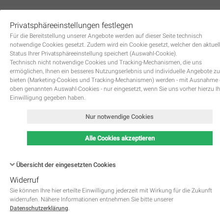
Privatsphäreeinstellungen festlegen
0
Für die Bereitstellung unserer Angebote werden auf dieser Seite technisch
notwendige Cookies gesetzt. Zudem wird ein Cookie gesetzt, welcher den aktuel
Status Ihrer Privatsphäreeinstellung speichert (Auswahl-Cookie).
Technisch nicht notwendige Cookies und Tracking-Mechanismen, die uns
ermöglichen, Ihnen ein besseres Nutzungserlebnis und individuelle Angebote zu
bieten (Marketing-Cookies und Tracking-Mechanismen) werden - mit Ausnahme
oben genannten Auswahl-Cookies - nur eingesetzt, wenn Sie uns vorher hierzu I
Zurück
Einwilligung gegeben haben.
Nur notwendige Cookies
Alle Cookies akzeptieren
Übersicht der eingesetzten Cookies
Widerruf
Name
Kategorie
Speicherdauer
Beschreibung
This cookie is native to PHP 
Sie können Ihre hier erteilte Einwilligung jederzeit mit Wirkung für die Zukunft
applications. The cookie is used 
widerrufen. Nähere Informationen entnehmen Sie bitte unserer
store and identify a users' uniqu
Datenschutzerklärung
.
session ID for the purpose of 
PHPSESSID
Notwendig
managing user session on the 